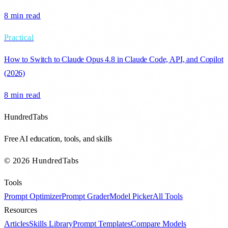
8 min
read
Practical
How to Switch to Claude Opus 4.8 in Claude Code, API, and Copilot
(2026)
8 min
read
HundredTabs
Free AI education, tools, and skills
© 2026 HundredTabs
Tools
Prompt Optimizer
Prompt Grader
Model Picker
All Tools
Resources
Articles
Skills Library
Prompt Templates
Compare Models