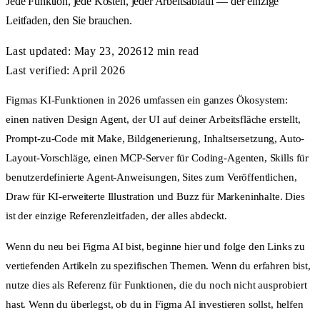
Jede Funktion, jede Kosten, jeder Arbeitsablauf — der einzige
Leitfaden, den Sie brauchen.
Last updated:
May 23, 2026
12 min
read
Last verified: April 2026
Figmas KI-Funktionen in 2026 umfassen ein ganzes Ökosystem:
einen nativen Design Agent, der UI auf deiner Arbeitsfläche erstellt,
Prompt-zu-Code mit Make, Bildgenerierung, Inhaltsersetzung, Auto-
Layout-Vorschläge, einen MCP-Server für Coding-Agenten, Skills für
benutzerdefinierte Agent-Anweisungen, Sites zum Veröffentlichen,
Draw für KI-erweiterte Illustration und Buzz für Markeninhalte. Dies
ist der einzige Referenzleitfaden, der alles abdeckt.
Wenn du neu bei Figma AI bist, beginne hier und folge den Links zu
vertiefenden Artikeln zu spezifischen Themen. Wenn du erfahren bist,
nutze dies als Referenz für Funktionen, die du noch nicht ausprobiert
hast. Wenn du überlegst, ob du in Figma AI investieren sollst, helfen