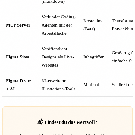
(markdown)
Verbindet Coding-
Kostenlos
Transformati
MCP Server
Agenten mit der
(Beta)
Entwicklun
Arbeitsfläche
Veröffentlicht
Großartig fü
Figma Sites
Designs als Live-
Inbegriffen
einfache Sit
Websites
Figma Draw
KI-erweiterte
Minimal
Schließt di
+ AI
Illustrations-Tools
📬 Findest du das wertvoll?