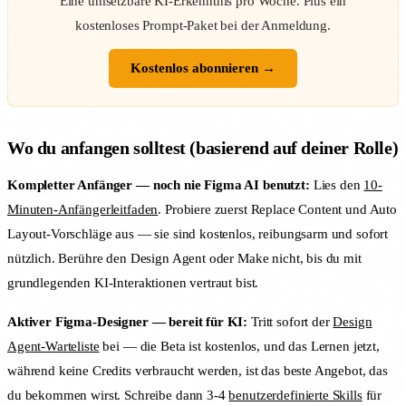
Eine umsetzbare KI-Erkenntnis pro Woche. Plus ein
kostenloses Prompt-Paket bei der Anmeldung.
Kostenlos abonnieren →
Wo du anfangen solltest (basierend auf deiner Rolle)
Kompletter Anfänger — noch nie Figma AI benutzt:
Lies den
10-
Minuten-Anfängerleitfaden
. Probiere zuerst Replace Content und Auto
Layout-Vorschläge aus — sie sind kostenlos, reibungsarm und sofort
nützlich. Berühre den Design Agent oder Make nicht, bis du mit
grundlegenden KI-Interaktionen vertraut bist.
Aktiver Figma-Designer — bereit für KI:
Tritt sofort der
Design
Agent-Warteliste
bei — die Beta ist kostenlos, und das Lernen jetzt,
während keine Credits verbraucht werden, ist das beste Angebot, das
du bekommen wirst. Schreibe dann 3-4
benutzerdefinierte Skills
für