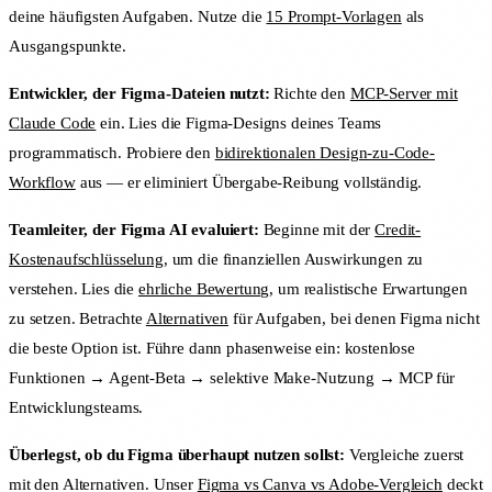
deine häufigsten Aufgaben. Nutze die
15 Prompt-Vorlagen
als
Ausgangspunkte.
Entwickler, der Figma-Dateien nutzt:
Richte den
MCP-Server mit
Claude Code
ein. Lies die Figma-Designs deines Teams
programmatisch. Probiere den
bidirektionalen Design-zu-Code-
Workflow
aus — er eliminiert Übergabe-Reibung vollständig.
Teamleiter, der Figma AI evaluiert:
Beginne mit der
Credit-
Kostenaufschlüsselung
, um die finanziellen Auswirkungen zu
verstehen. Lies die
ehrliche Bewertung
, um realistische Erwartungen
zu setzen. Betrachte
Alternativen
für Aufgaben, bei denen Figma nicht
die beste Option ist. Führe dann phasenweise ein: kostenlose
Funktionen → Agent-Beta → selektive Make-Nutzung → MCP für
Entwicklungsteams.
Überlegst, ob du Figma überhaupt nutzen sollst:
Vergleiche zuerst
mit den Alternativen. Unser
Figma vs Canva vs Adobe-Vergleich
deckt