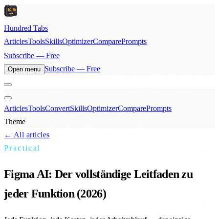
Hundred Tabs
Articles
Tools
Skills
Optimizer
Compare
Prompts
Subscribe — Free
Subscribe — Free
Open menu
Articles
Tools
Convert
Skills
Optimizer
Compare
Prompts
Theme
← All articles
Practical
Figma AI: Der vollständige Leitfaden zu
jeder Funktion (2026)