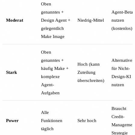
Oben
genanntes +
Agent-Beta
Moderat
Design Agent +
Niedrig-Mittel
nutzen
gelegentlich
(kostenlos)
Make Image
Oben
genanntes +
Alternativen
Hoch (kann
häufig Make +
für Nicht-
Stark
Zuteilung
komplexe
Design-KI
überschreiten)
Agent-
nutzen
Aufgaben
Braucht
Alle
Credit-
Power
Funktionen
Sehr hoch
Managemen
täglich
Strategie