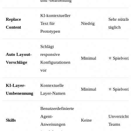
und -bearbeitung
KI-kontextueller
Replace
Sehr nützlic
Text für
Niedrig
Content
täglich
Prototypen
Schlägt
Auto Layout-
responsive
Minimal
⭐ Spielverä
Vorschläge
Konfigurationen
vor
KI-Layer-
Kontextuelle
Minimal
⭐ Spielverä
Umbenennung
Layer-Namen
Benutzerdefinierte
Agent-
Unverzichtb
Skills
Keine
Anweisungen
Teams