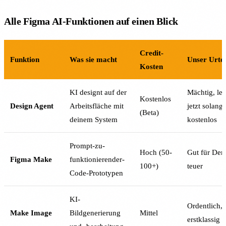
Alle Figma AI-Funktionen auf einen Blick
Credit-
Funktion
Was sie macht
Unser Urtei
Kosten
KI designt auf der
Mächtig, ler
Kostenlos
Design Agent
Arbeitsfläche mit
jetzt solang
(Beta)
deinem System
kostenlos
Prompt-zu-
Hoch (50-
Gut für Dem
Figma Make
funktionierender-
100+)
teuer
Code-Prototypen
KI-
Ordentlich, 
Make Image
Bildgenerierung
Mittel
erstklassig