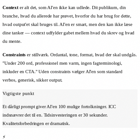
Context
er alt det, som AI'en ikke kan udlede. Dit publikum, din
branche, hvad du allerede har prøvet, hvorfor du har brug for dette,
hvad output'et skal bruges til. AI'en er smart, men den kan ikke læse
dine tanker — context udfylder gabet mellem hvad du skrev og hvad
du mente.
Constraints
er stillværk. Ordantal, tone, format, hvad der skal undgås.
"Under 200 ord, professionel men varm, ingen fagterminologi,
inkluder en CTA." Uden constraints vælger AI'en som standard
verbos, generisk, sikker output.
Vigtigste punkt
Et dårligt prompt giver AI'en 100 mulige fortolkninger. ICC
indsnævrer det til en. Tidsinvesteringen er 30 sekunder.
Kvalitetsforbedringen er dramatisk.
⚡