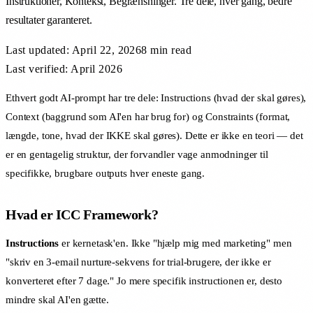
Instruktioner, Kontekst, Begrænsninger. Tre dele, hver gang, bedre
resultater garanteret.
Last updated:
April 22, 2026
8 min
read
Last verified: April 2026
Ethvert godt AI-prompt har tre dele: Instructions (hvad der skal gøres),
Context (baggrund som AI'en har brug for) og Constraints (format,
længde, tone, hvad der IKKE skal gøres). Dette er ikke en teori — det
er en gentagelig struktur, der forvandler vage anmodninger til
specifikke, brugbare outputs hver eneste gang.
Hvad er ICC Framework?
Instructions
er kernetask'en. Ikke "hjælp mig med marketing" men
"skriv en 3-email nurture-sekvens for trial-brugere, der ikke er
konverteret efter 7 dage." Jo mere specifik instructionen er, desto
mindre skal AI'en gætte.