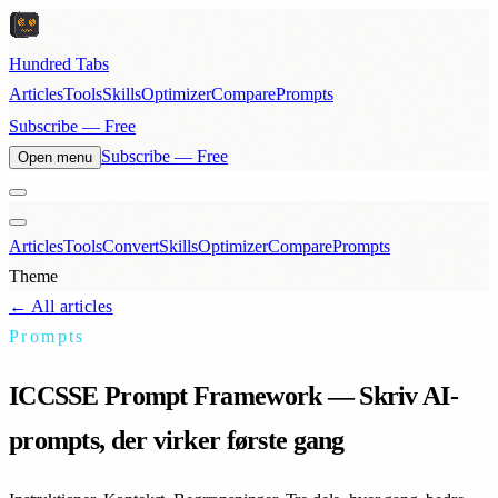
Hundred Tabs
Articles
Tools
Skills
Optimizer
Compare
Prompts
Subscribe — Free
Subscribe — Free
Open menu
Articles
Tools
Convert
Skills
Optimizer
Compare
Prompts
Theme
← All articles
Prompts
ICCSSE Prompt Framework — Skriv AI-
prompts, der virker første gang