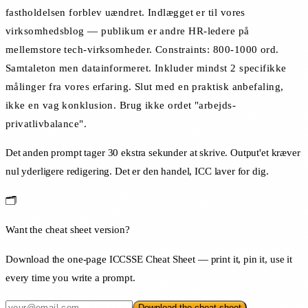
fastholdelsen forblev uændret. Indlægget er til vores
virksomhedsblog — publikum er andre HR-ledere på
mellemstore tech-virksomheder. Constraints: 800-1000 ord.
Samtaleton men datainformeret. Inkluder mindst 2 specifikke
målinger fra vores erfaring. Slut med en praktisk anbefaling,
ikke en vag konklusion. Brug ikke ordet "arbejds-
privatlivbalance".
Det anden prompt tager 30 ekstra sekunder at skrive. Output'et kræver
nul yderligere redigering. Det er den handel, ICC laver for dig.
🗂️
Want the cheat sheet version?
Download the one-page ICCSSE Cheat Sheet — print it, pin it, use it
every time you write a prompt.
Download the cheat sheet