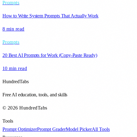
Prompts
How to Write System Prompts That Actually Work
8 min
read
Prompts
20 Best AI Prompts for Work (Copy-Paste Ready)
10 min
read
HundredTabs
Free AI education, tools, and skills
© 2026 HundredTabs
Tools
Prompt Optimizer
Prompt Grader
Model Picker
All Tools