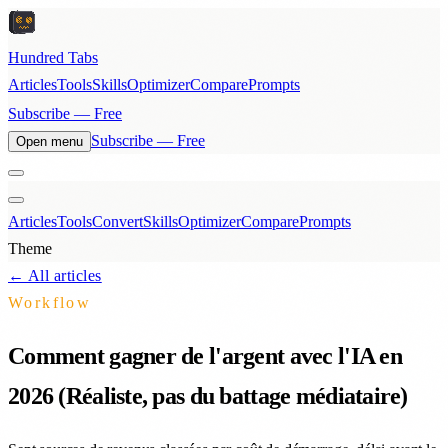
Hundred Tabs
Articles
Tools
Skills
Optimizer
Compare
Prompts
Subscribe — Free
Subscribe — Free
Open menu
Articles
Tools
Convert
Skills
Optimizer
Compare
Prompts
Theme
← All articles
Workflow
Comment gagner de l'argent avec l'IA en
2026 (Réaliste, pas du battage médiataire)