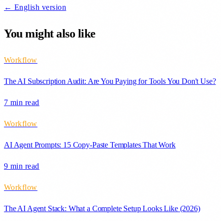
← English version
You might also like
Workflow
The AI Subscription Audit: Are You Paying for Tools You Don't Use?
7 min
read
Workflow
AI Agent Prompts: 15 Copy-Paste Templates That Work
9 min
read
Workflow
The AI Agent Stack: What a Complete Setup Looks Like (2026)