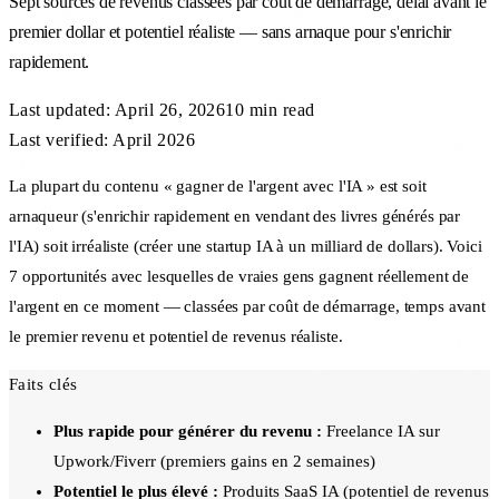
Sept sources de revenus classées par coût de démarrage, délai avant le
premier dollar et potentiel réaliste — sans arnaque pour s'enrichir
rapidement.
Last updated:
April 26, 2026
10 min
read
Last verified: April 2026
La plupart du contenu « gagner de l'argent avec l'IA » est soit
arnaqueur (s'enrichir rapidement en vendant des livres générés par
l'IA) soit irréaliste (créer une startup IA à un milliard de dollars). Voici
7 opportunités avec lesquelles de vraies gens gagnent réellement de
l'argent en ce moment — classées par coût de démarrage, temps avant
le premier revenu et potentiel de revenus réaliste.
Faits clés
Plus rapide pour générer du revenu :
Freelance IA sur
Upwork/Fiverr (premiers gains en 2 semaines)
Potentiel le plus élevé :
Produits SaaS IA (potentiel de revenus