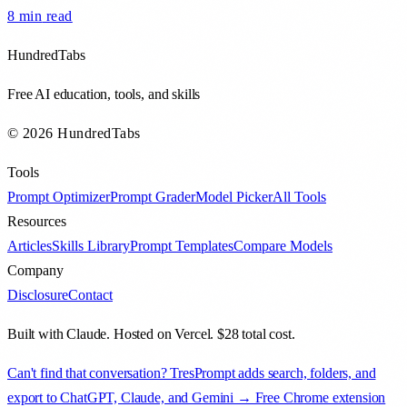
8 min
read
HundredTabs
Free AI education, tools, and skills
© 2026 HundredTabs
Tools
Prompt Optimizer
Prompt Grader
Model Picker
All Tools
Resources
Articles
Skills Library
Prompt Templates
Compare Models
Company
Disclosure
Contact
Built with Claude. Hosted on Vercel. $28 total cost.
Can't find that conversation? TresPrompt adds search, folders, and
export to ChatGPT, Claude, and Gemini → Free Chrome extension