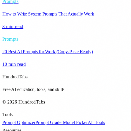
Prompts
How to Write System Prompts That Actually Work
8 min
read
Prompts
20 Best AI Prompts for Work (Copy-Paste Ready)
10 min
read
HundredTabs
Free AI education, tools, and skills
© 2026 HundredTabs
Tools
Prompt Optimizer
Prompt Grader
Model Picker
All Tools
Resources