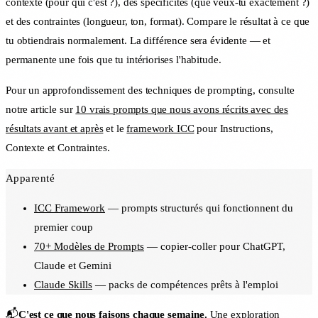
contexte (pour qui c'est ?), des spécificités (que veux-tu exactement ?)
et des contraintes (longueur, ton, format). Compare le résultat à ce que
tu obtiendrais normalement. La différence sera évidente — et
permanente une fois que tu intériorises l'habitude.
Pour un approfondissement des techniques de prompting, consulte
notre article sur
10 vrais prompts que nous avons récrits avec des
résultats avant et après
et le
framework ICC
pour Instructions,
Contexte et Contraintes.
Apparenté
ICC Framework
— prompts structurés qui fonctionnent du
premier coup
70+ Modèles de Prompts
— copier-coller pour ChatGPT,
Claude et Gemini
Claude Skills
— packs de compétences prêts à l'emploi
📬
C'est ce que nous faisons chaque semaine.
Une exploration