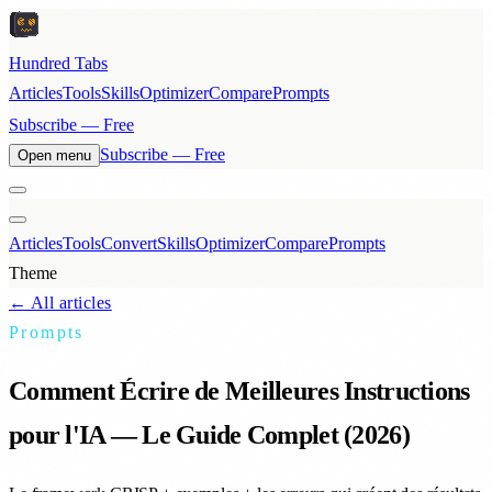
Hundred Tabs
Articles
Tools
Skills
Optimizer
Compare
Prompts
Subscribe — Free
Subscribe — Free
Open menu
Articles
Tools
Convert
Skills
Optimizer
Compare
Prompts
Theme
← All articles
Prompts
Comment Écrire de Meilleures Instructions
pour l'IA — Le Guide Complet (2026)