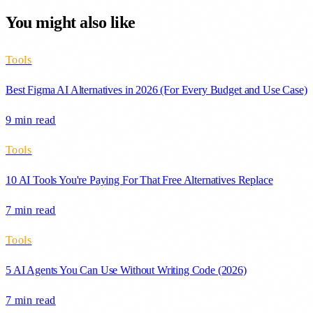
You might also like
Tools
Best Figma AI Alternatives in 2026 (For Every Budget and Use Case)
9 min
read
Tools
10 AI Tools You're Paying For That Free Alternatives Replace
7 min
read
Tools
5 AI Agents You Can Use Without Writing Code (2026)
7 min
read