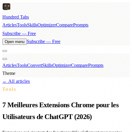
Hundred Tabs
Articles
Tools
Skills
Optimizer
Compare
Prompts
Subscribe — Free
Subscribe — Free
Open menu
Articles
Tools
Convert
Skills
Optimizer
Compare
Prompts
Theme
← All articles
Tools
7 Meilleures Extensions Chrome pour les
Utilisateurs de ChatGPT (2026)