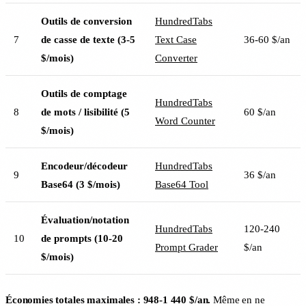
Outils de conversion
HundredTabs
7
de casse de texte (3-5
Text Case
36-60 $/an
$/mois)
Converter
Outils de comptage
HundredTabs
8
de mots / lisibilité (5
60 $/an
Word Counter
$/mois)
Encodeur/décodeur
HundredTabs
9
36 $/an
Base64 (3 $/mois)
Base64 Tool
Évaluation/notation
HundredTabs
120-240
10
de prompts (10-20
Prompt Grader
$/an
$/mois)
Économies totales maximales : 948-1 440 $/an.
Même en ne