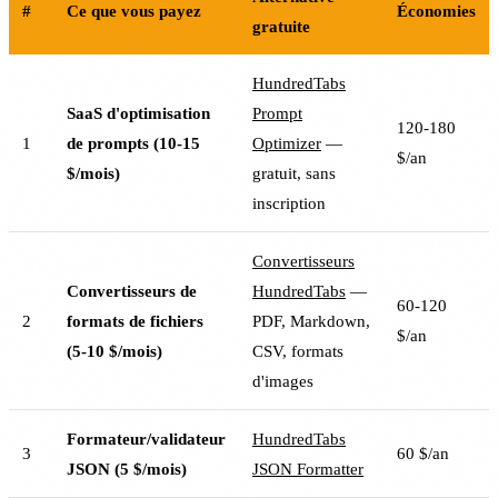
#
Ce que vous payez
Économies
gratuite
HundredTabs
SaaS d'optimisation
Prompt
120-180
1
de prompts (10-15
Optimizer
—
$/an
$/mois)
gratuit, sans
inscription
Convertisseurs
Convertisseurs de
HundredTabs
—
60-120
2
formats de fichiers
PDF, Markdown,
$/an
(5-10 $/mois)
CSV, formats
d'images
Formateur/validateur
HundredTabs
3
60 $/an
JSON (5 $/mois)
JSON Formatter