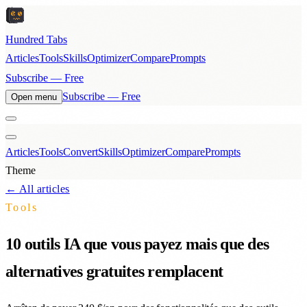
Hundred Tabs
Articles
Tools
Skills
Optimizer
Compare
Prompts
Subscribe — Free
Subscribe — Free
Open menu
Articles
Tools
Convert
Skills
Optimizer
Compare
Prompts
Theme
← All articles
Tools
10 outils IA que vous payez mais que des
alternatives gratuites remplacent