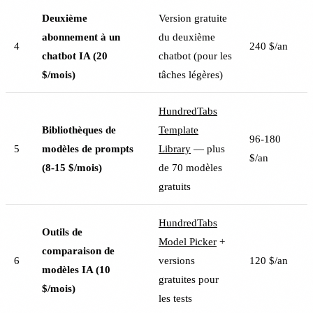
Deuxième
Version gratuite
abonnement à un
du deuxième
4
240 $/an
chatbot IA (20
chatbot (pour les
$/mois)
tâches légères)
HundredTabs
Bibliothèques de
Template
96-180
5
modèles de prompts
Library
— plus
$/an
(8-15 $/mois)
de 70 modèles
gratuits
HundredTabs
Outils de
Model Picker
+
comparaison de
6
versions
120 $/an
modèles IA (10
gratuites pour
$/mois)
les tests