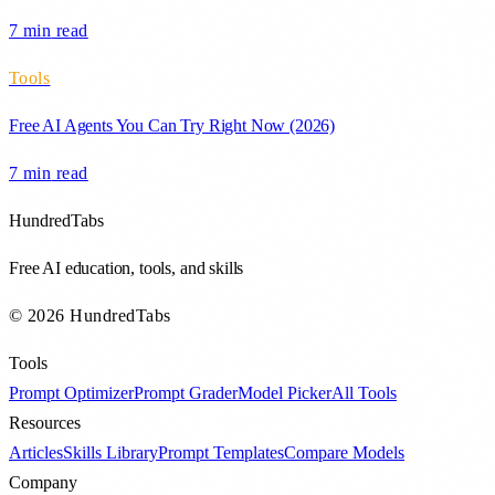
7 min
read
Tools
Free AI Agents You Can Try Right Now (2026)
7 min
read
HundredTabs
Free AI education, tools, and skills
© 2026 HundredTabs
Tools
Prompt Optimizer
Prompt Grader
Model Picker
All Tools
Resources
Articles
Skills Library
Prompt Templates
Compare Models
Company