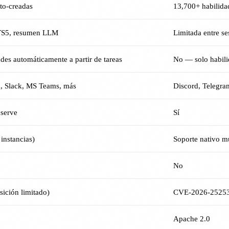
uto-creadas
13,700+ habilida
TS5, resumen LLM
Limitada entre se
des automáticamente a partir de tareas
No — solo habili
m, Slack, MS Teams, más
Discord, Telegra
serve
Sí
 instancias)
Soporte nativo m
No
sición limitado)
CVE-2026-25253 (
Apache 2.0