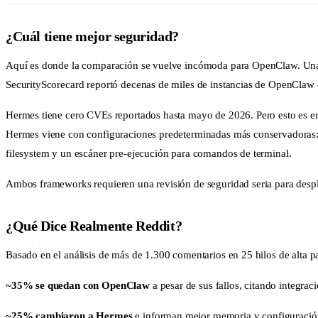
¿Cuál tiene mejor seguridad?
Aquí es donde la comparación se vuelve incómoda para OpenClaw. Una 
SecurityScorecard reportó decenas de miles de instancias de OpenClaw
Hermes tiene cero CVEs reportados hasta mayo de 2026. Pero esto es 
Hermes viene con configuraciones predeterminadas más conservadoras: e
filesystem y un escáner pre-ejecución para comandos de terminal.
Ambos frameworks requieren una revisión de seguridad seria para despli
¿Qué Dice Realmente Reddit?
Basado en el análisis de más de 1.300 comentarios en 25 hilos de alta p
~35% se quedan con OpenClaw
a pesar de sus fallos, citando integrac
~25% cambiaron a Hermes
e informan mejor memoria y configuración