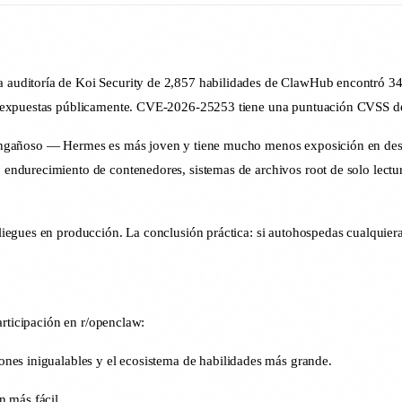
auditoría de Koi Security de 2,857 habilidades de ClawHub encontró 34
 expuestas públicamente. CVE-2026-25253 tiene una puntuación CVSS de 8
engañoso — Hermes es más joven y tiene mucho menos exposición en desp
ndurecimiento de contenedores, sistemas de archivos root de solo lectu
egues en producción. La conclusión práctica: si autohospedas cualquiera 
articipación en r/openclaw:
iones inigualables y el ecosistema de habilidades más grande.
 más fácil.