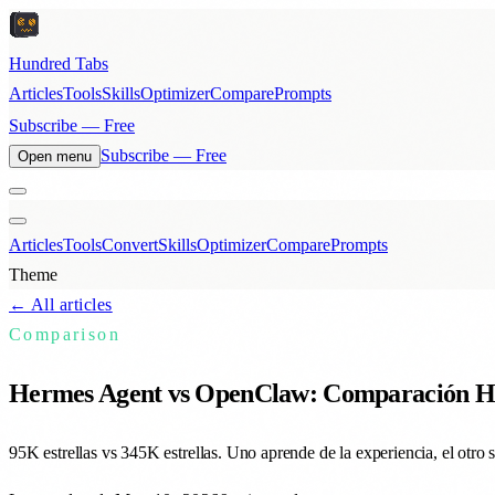
Hundred Tabs
Articles
Tools
Skills
Optimizer
Compare
Prompts
Subscribe — Free
Subscribe — Free
Open menu
Articles
Tools
Convert
Skills
Optimizer
Compare
Prompts
Theme
← All articles
Comparison
Hermes Agent vs OpenClaw: Comparación Ho
95K estrellas vs 345K estrellas. Uno aprende de la experiencia, el otro 