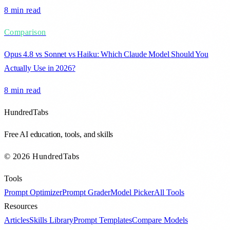
8 min
read
Comparison
Opus 4.8 vs Sonnet vs Haiku: Which Claude Model Should You
Actually Use in 2026?
8 min
read
HundredTabs
Free AI education, tools, and skills
© 2026 HundredTabs
Tools
Prompt Optimizer
Prompt Grader
Model Picker
All Tools
Resources
Articles
Skills Library
Prompt Templates
Compare Models