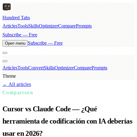
Hundred Tabs
Articles
Tools
Skills
Optimizer
Compare
Prompts
Subscribe — Free
Subscribe — Free
Open menu
Articles
Tools
Convert
Skills
Optimizer
Compare
Prompts
Theme
← All articles
Comparison
Cursor vs Claude Code — ¿Qué
herramienta de codificación con IA deberías
usar en 2026?