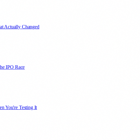
at Actually Changed
 the IPO Race
n You're Testing It