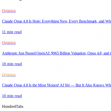
Opinion
Claude Opus 4.8 Is Here: Everything New, Every Benchmark, and Wh
11 min
read
Opinion
Anthropic Just Passed OpenAI: $965 Billion Valuation, Opus 4.8, and
10 min
read
Opinion
Claude Opus 4.8 Is the Most 'Honest' AI Yet — But It Also Knows Whe
10 min
read
HundredTabs