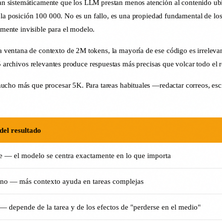
n sistemáticamente que los LLM prestan menos atención al contenido ubic
n la posición 100 000. No es un fallo, es una propiedad fundamental de l
amente invisible para el modelo.
entana de contexto de 2M tokens, la mayoría de ese código es irrelevant
5 archivos relevantes produce respuestas más precisas que volcar todo el r
ucho más que procesar 5K. Para tareas habituales —redactar correos, es
del resultado
e — el modelo se centra exactamente en lo que importa
o — más contexto ayuda en tareas complejas
 — depende de la tarea y de los efectos de "perderse en el medio"