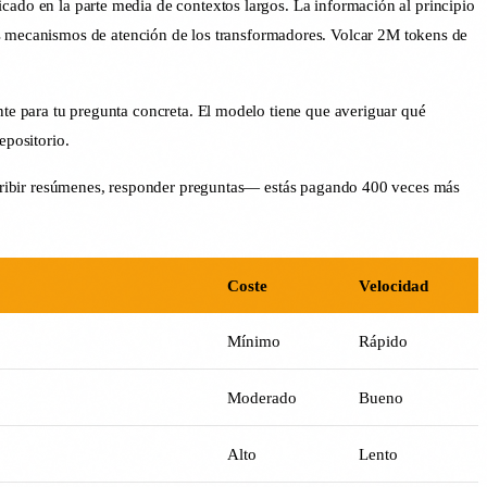
ado en la parte media de contextos largos. La información al principio
os mecanismos de atención de los transformadores. Volcar 2M tokens de
e para tu pregunta concreta. El modelo tiene que averiguar qué
epositorio.
cribir resúmenes, responder preguntas— estás pagando 400 veces más
Coste
Velocidad
Mínimo
Rápido
Moderado
Bueno
Alto
Lento