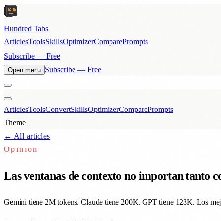
Hundred Tabs
Articles
Tools
Skills
Optimizer
Compare
Prompts
Subscribe — Free
Subscribe — Free
Open menu
Articles
Tools
Convert
Skills
Optimizer
Compare
Prompts
Theme
← All articles
Opinion
Las ventanas de contexto no importan tanto c
Gemini tiene 2M tokens. Claude tiene 200K. GPT tiene 128K. Los mejo