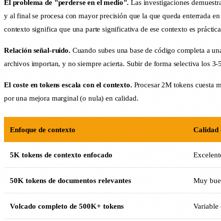
El problema de "perderse en el medio".
Las investigaciones demuestra
y al final se procesa con mayor precisión que la que queda enterrada e
contexto significa que una parte significativa de ese contexto es práctic
Relación señal-ruido.
Cuando subes una base de código completa a una v
archivos importan, y no siempre acierta. Subir de forma selectiva los 3-
El coste en tokens escala con el contexto.
Procesar 2M tokens cuesta m
por una mejora marginal (o nula) en calidad.
Enfoque de contexto
Calidad 
5K tokens de contexto enfocado
Excelent
50K tokens de documentos relevantes
Muy buen
Volcado completo de 500K+ tokens
Variable