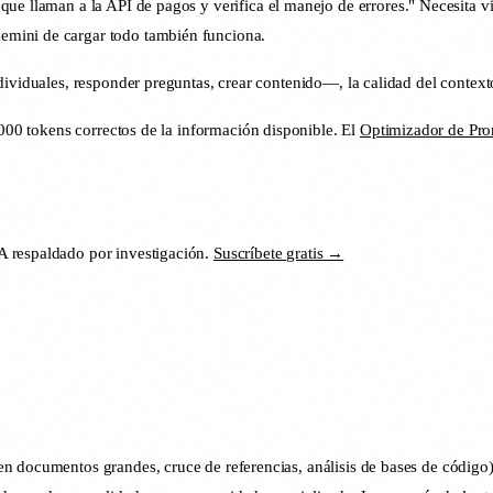
que llaman a la API de pagos y verifica el manejo de errores." Necesita vi
emini de cargar todo también funciona.
dividuales, responder preguntas, crear contenido—, la calidad del context
 000 tokens correctos de la información disponible. El
Optimizador de Pr
IA respaldado por investigación.
Suscríbete gratis →
n documentos grandes, cruce de referencias, análisis de bases de código)