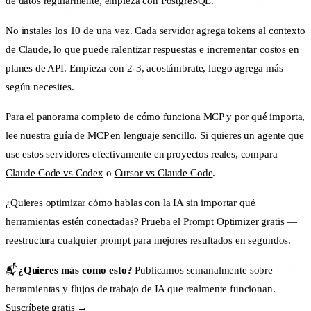
de datos regularmente, empieza con PostgreSQL.
No instales los 10 de una vez. Cada servidor agrega tokens al contexto
de Claude, lo que puede ralentizar respuestas e incrementar costos en
planes de API. Empieza con 2-3, acostúmbrate, luego agrega más
según necesites.
Para el panorama completo de cómo funciona MCP y por qué importa,
lee nuestra
guía de MCP en lenguaje sencillo
. Si quieres un agente que
use estos servidores efectivamente en proyectos reales, compara
Claude Code vs Codex
o
Cursor vs Claude Code
.
¿Quieres optimizar cómo hablas con la IA sin importar qué
herramientas estén conectadas?
Prueba el Prompt Optimizer gratis
—
reestructura cualquier prompt para mejores resultados en segundos.
📬
¿Quieres más como esto?
Publicamos semanalmente sobre
herramientas y flujos de trabajo de IA que realmente funcionan.
Suscríbete gratis →