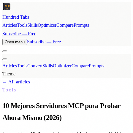
Hundred Tabs
Articles
Tools
Skills
Optimizer
Compare
Prompts
Subscribe — Free
Subscribe — Free
Open menu
Articles
Tools
Convert
Skills
Optimizer
Compare
Prompts
Theme
← All articles
Tools
10 Mejores Servidores MCP para Probar
Ahora Mismo (2026)