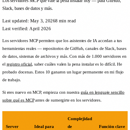
Los servidores MCP que vale la pena instalar hoy — para GitHub,
Slack, bases de datos y más.
Last updated:
May 3, 2026
8 min
read
Last verified: April 2026
Los servidores MCP permiten que los asistentes de IA accedan a tus
herramientas reales — repositorios de GitHub, canales de Slack, bases
de datos, sistemas de archivos y más. Con más de 1.000 servidores en
el
registro oficial
, saber cuáles valen la pena instalar es lo difícil. He
probado docenas. Estos 10 ganaron un lugar permanente en mi flujo
de trabajo.
Si eres nuevo en MCP, empieza con nuestra
guía en lenguaje sencillo
sobre qué es MCP
antes de sumergirte en los servidores.
Complejidad
Server
Ideal para
de
Función clave