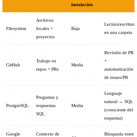
instalación
Archivos
Lectura/escritura
Filesystem
locales +
Baja
en una carpeta
proyectos
Revisión de PR
Trabajo en
+
GitHub
Media
repos + PRs
automatización
de issues/PR
Lenguaje
Preguntas y
natural → SQL
PostgreSQL
respuestas
Media
(consciente del
SQL
esquema)
Google
Contexto de
Búsqueda entre