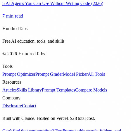
5 AI Agents You Can Use Without Writing Code (2026)
7 min
read
HundredTabs
Free AI education, tools, and skills
© 2026 HundredTabs
Tools
Prompt Optimizer
Prompt Grader
Model Picker
All Tools
Resources
Articles
Skills Library
Prompt Templates
Compare Models
Company
Disclosure
Contact
Built with Claude. Hosted on Vercel. $28 total cost.
Can't find that conversation? TresPrompt adds search, folders, and