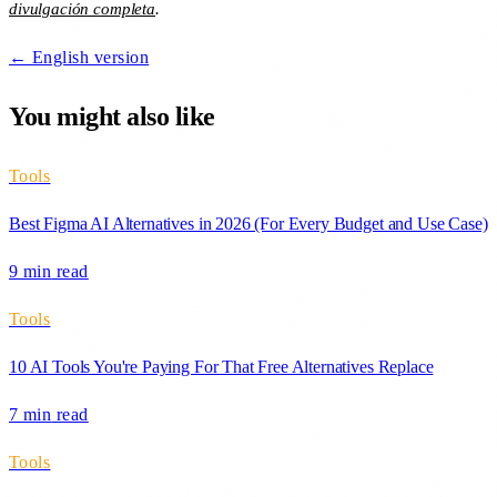
divulgación completa
.
← English version
You might also like
Tools
Best Figma AI Alternatives in 2026 (For Every Budget and Use Case)
9 min
read
Tools
10 AI Tools You're Paying For That Free Alternatives Replace
7 min
read
Tools