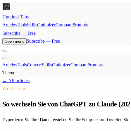
Hundred Tabs
Articles
Tools
Skills
Optimizer
Compare
Prompts
Subscribe — Free
Subscribe — Free
Open menu
Articles
Tools
Convert
Skills
Optimizer
Compare
Prompts
Theme
← All articles
Workflow
So wechseln Sie von ChatGPT zu Claude (202
Exportieren Sie Ihre Daten, erstellen Sie Ihr Setup neu und werden Sie 