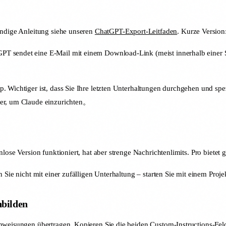
ändige Anleitung siehe unseren
ChatGPT-Export-Leitfaden
. Kurze Version
T sendet eine E-Mail mit einem Download-Link (meist innerhalb einer St
. Wichtiger ist, dass Sie Ihre letzten Unterhaltungen durchgehen und sp
ter, um Claude einzurichten。
lose Version funktioniert, hat aber strenge Nachrichtenlimits. Pro bietet 
 Sie nicht mit einer zufälligen Unterhaltung – starten Sie mit einem Projek
hbilden
nweisungen übertragen. Kopieren Sie die beiden Custom-Instructions-Feld