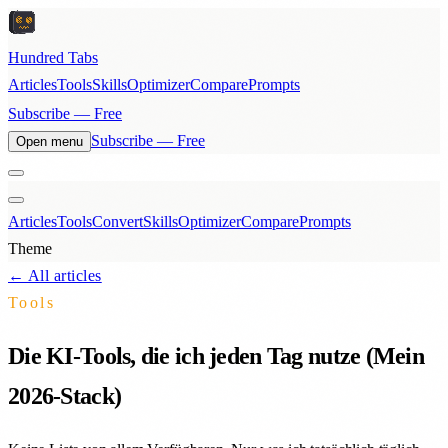
Hundred Tabs
Articles
Tools
Skills
Optimizer
Compare
Prompts
Subscribe — Free
Subscribe — Free
Open menu
Articles
Tools
Convert
Skills
Optimizer
Compare
Prompts
Theme
← All articles
Tools
Die KI-Tools, die ich jeden Tag nutze (Mein
2026-Stack)