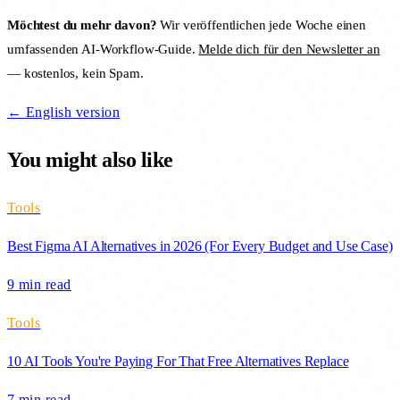
Möchtest du mehr davon?
Wir veröffentlichen jede Woche einen
umfassenden AI-Workflow-Guide.
Melde dich für den Newsletter an
— kostenlos, kein Spam.
← English version
You might also like
Tools
Best Figma AI Alternatives in 2026 (For Every Budget and Use Case)
9 min
read
Tools
10 AI Tools You're Paying For That Free Alternatives Replace
7 min
read