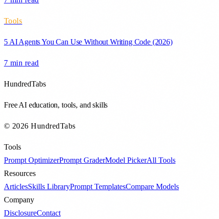
Tools
5 AI Agents You Can Use Without Writing Code (2026)
7 min
read
HundredTabs
Free AI education, tools, and skills
© 2026 HundredTabs
Tools
Prompt Optimizer
Prompt Grader
Model Picker
All Tools
Resources
Articles
Skills Library
Prompt Templates
Compare Models
Company
Disclosure
Contact