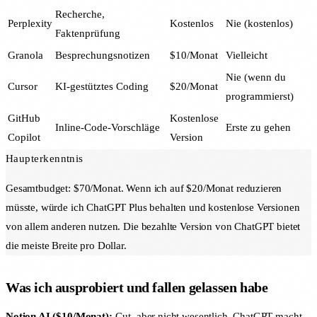
Recherche,
Perplexity
Kostenlos
Nie (kostenlos)
Faktenprüfung
Granola
Besprechungsnotizen
$10/Monat
Vielleicht
Nie (wenn du
Cursor
KI-gestütztes Coding
$20/Monat
programmierst)
GitHub
Kostenlose
Inline-Code-Vorschläge
Erste zu gehen
Copilot
Version
Haupterkenntnis
Gesamtbudget: $70/Monat. Wenn ich auf $20/Monat reduzieren
müsste, würde ich ChatGPT Plus behalten und kostenlose Versionen
von allem anderen nutzen. Die bezahlte Version von ChatGPT bietet
die meiste Breite pro Dollar.
Was ich ausprobiert und fallen gelassen habe
Notion AI ($10/Monat):
Gut, aber nicht wesentlich. ChatGPT macht