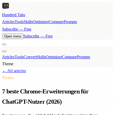
Hundred Tabs
Articles
Tools
Skills
Optimizer
Compare
Prompts
Subscribe — Free
Subscribe — Free
Open menu
Articles
Tools
Convert
Skills
Optimizer
Compare
Prompts
Theme
← All articles
Tools
7 beste Chrome-Erweiterungen für
ChatGPT-Nutzer (2026)