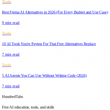
Tools
Best Figma AI Alternatives in 2026 (For Every Budget and Use Case)
9 min
read
Tools
10 AI Tools You're Paying For That Free Alternatives Replace
7 min
read
Tools
5 AI Agents You Can Use Without Writing Code (2026)
7 min
read
HundredTabs
Free AI education, tools, and skills