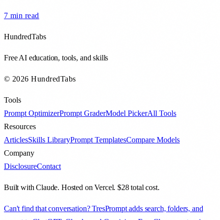
7 min
read
HundredTabs
Free AI education, tools, and skills
© 2026 HundredTabs
Tools
Prompt Optimizer
Prompt Grader
Model Picker
All Tools
Resources
Articles
Skills Library
Prompt Templates
Compare Models
Company
Disclosure
Contact
Built with Claude. Hosted on Vercel. $28 total cost.
Can't find that conversation? TresPrompt adds search, folders, and