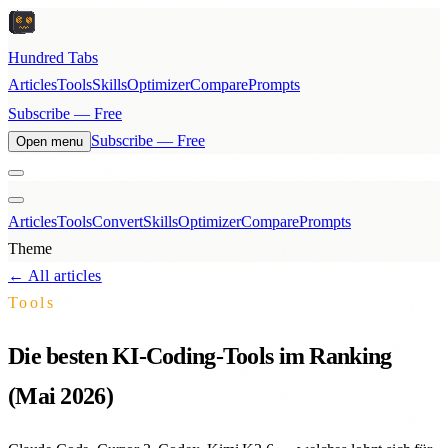
Hundred Tabs
Articles
Tools
Skills
Optimizer
Compare
Prompts
Subscribe — Free
Subscribe — Free
Open menu
Articles
Tools
Convert
Skills
Optimizer
Compare
Prompts
Theme
← All articles
Tools
Die besten KI-Coding-Tools im Ranking
(Mai 2026)