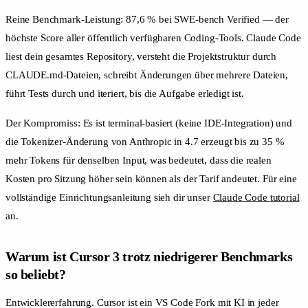
Reine Benchmark-Leistung: 87,6 % bei SWE-bench Verified — der
höchste Score aller öffentlich verfügbaren Coding-Tools. Claude Code
liest dein gesamtes Repository, versteht die Projektstruktur durch
CLAUDE.md-Dateien, schreibt Änderungen über mehrere Dateien,
führt Tests durch und iteriert, bis die Aufgabe erledigt ist.
Der Kompromiss: Es ist terminal-basiert (keine IDE-Integration) und
die Tokenizer-Änderung von Anthropic in 4.7 erzeugt bis zu 35 %
mehr Tokens für denselben Input, was bedeutet, dass die realen
Kosten pro Sitzung höher sein können als der Tarif andeutet. Für eine
vollständige Einrichtungsanleitung sieh dir unser
Claude Code tutorial
an.
Warum ist Cursor 3 trotz niedrigerer Benchmarks
so beliebt?
Entwicklererfahrung. Cursor ist ein VS Code Fork mit KI in jeder