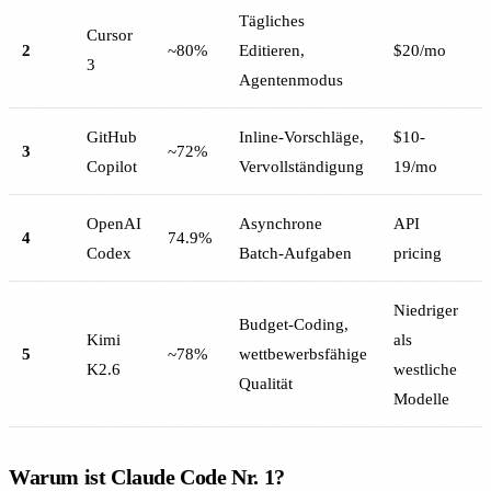
Tägliches
Cursor
2
~80%
Editieren,
$20/mo
3
Agentenmodus
GitHub
Inline-Vorschläge,
$10-
3
~72%
Copilot
Vervollständigung
19/mo
OpenAI
Asynchrone
API
4
74.9%
Codex
Batch-Aufgaben
pricing
Niedriger
Budget-Coding,
Kimi
als
5
~78%
wettbewerbsfähige
K2.6
westliche
Qualität
Modelle
Warum ist Claude Code Nr. 1?