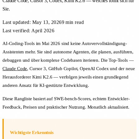
Claude Code, Cursor 3, Codex, Kimi K2.6 — welches lohnt sich für
Sie.
Last updated:
May 13, 2026
9 min
read
Last verified: April 2026
AI-Coding-Tools im Mai 2026 sind keine Autovervollständigung-
Assistenten mehr. Sie sind autonome Agenten, die planen, ausführen,
debuggen und über komplexe Codebasen iterieren. Die Top-Tools —
Claude Code
, Cursor 3, GitHub Copilot, OpenAI Codex und der neue
Herausforderer Kimi K2.6 — verfolgen jeweils einen grundlegend
anderen Ansatz für KI-gestützte Entwicklung.
Diese Rangliste basiert auf SWE-bench-Scores, echtem Entwickler-
Feedback, Preisen und praktischer Nutzung. Monatlich aktualisiert.
Wichtigste Erkenntnis