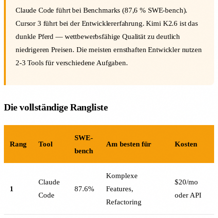
Claude Code führt bei Benchmarks (87,6 % SWE-bench).
Cursor 3 führt bei der Entwicklererfahrung. Kimi K2.6 ist das
dunkle Pferd — wettbewerbsfähige Qualität zu deutlich
niedrigeren Preisen. Die meisten ernsthaften Entwickler nutzen
2-3 Tools für verschiedene Aufgaben.
Die vollständige Rangliste
SWE-
Rang
Tool
Am besten für
Kosten
bench
Komplexe
Claude
$20/mo
1
87.6%
Features,
Code
oder API
Refactoring