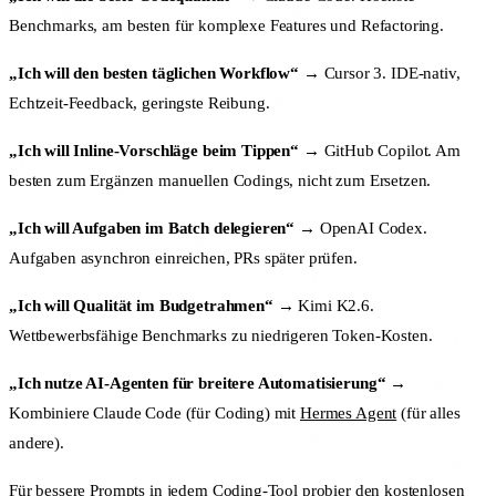
Benchmarks, am besten für komplexe Features und Refactoring.
„Ich will den besten täglichen Workflow“
→ Cursor 3. IDE-nativ,
Echtzeit-Feedback, geringste Reibung.
„Ich will Inline-Vorschläge beim Tippen“
→ GitHub Copilot. Am
besten zum Ergänzen manuellen Codings, nicht zum Ersetzen.
„Ich will Aufgaben im Batch delegieren“
→ OpenAI Codex.
Aufgaben asynchron einreichen, PRs später prüfen.
„Ich will Qualität im Budgetrahmen“
→ Kimi K2.6.
Wettbewerbsfähige Benchmarks zu niedrigeren Token-Kosten.
„Ich nutze AI-Agenten für breitere Automatisierung“
→
Kombiniere Claude Code (für Coding) mit
Hermes Agent
(für alles
andere).
Für bessere Prompts in jedem Coding-Tool probier den
kostenlosen