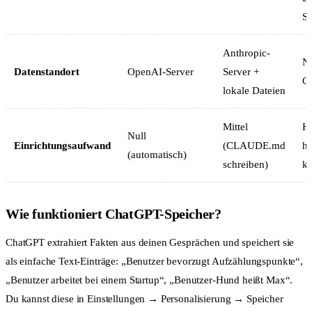
Sc
Anthropic-
Nu
Datenstandort
OpenAI-Server
Server +
Ge
lokale Dateien
Mittel
Ho
Null
Einrichtungsaufwand
(CLAUDE.md
ho
(automatisch)
schreiben)
ko
Wie funktioniert ChatGPT-Speicher?
ChatGPT extrahiert Fakten aus deinen Gesprächen und speichert sie
als einfache Text-Einträge: „Benutzer bevorzugt Aufzählungspunkte“,
„Benutzer arbeitet bei einem Startup“, „Benutzer-Hund heißt Max“.
Du kannst diese in Einstellungen → Personalisierung → Speicher