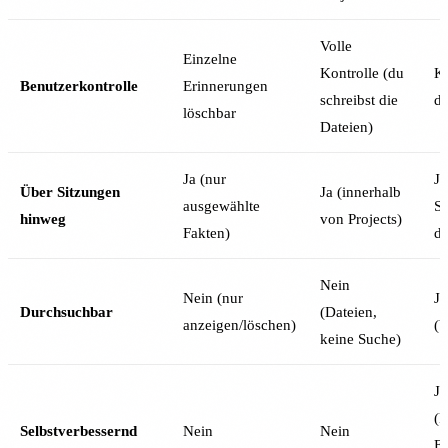
Volle
Einzelne
Kontrolle (du
Ko
Benutzerkontrolle
Erinnerungen
schreibst die
d
löschbar
Dateien)
Ja (nur
Ja
Über Sitzungen
Ja (innerhalb
ausgewählte
Si
hinweg
von Projects)
Fakten)
du
Nein
Nein (nur
Ja
Durchsuchbar
(Dateien,
anzeigen/löschen)
(V
keine Suche)
Ja
(F
Selbstverbessernd
Nein
Nein
Er