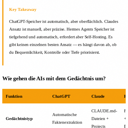
Key Takeaway
ChatGPT-Speicher ist automatisch, aber oberflächlich. Claudes
Ansatz ist manuell, aber präzise. Hermes Agents Speicher ist
tiefgehend und automatisch, erfordert aber Self-Hosting. Es
gibt keinen einzelnen besten Ansatz — es hängt davon ab, ob
du Bequemlichkeit, Kontrolle oder Tiefe priorisierst.
Wie gehen die AIs mit dem Gedächtnis um?
Funktion
ChatGPT
Claude
H
CLAUDE.md-
F
Automatische
Gedächtnistyp
Dateien +
+
Faktenextraktion
Projects
B