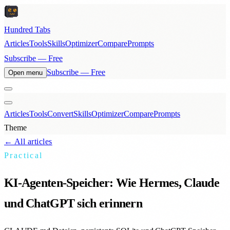
Hundred Tabs
Articles
Tools
Skills
Optimizer
Compare
Prompts
Subscribe — Free
Subscribe — Free
Open menu
Articles
Tools
Convert
Skills
Optimizer
Compare
Prompts
Theme
← All articles
Practical
KI-Agenten-Speicher: Wie Hermes, Claude
und ChatGPT sich erinnern