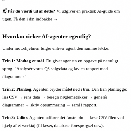
📬
Får du værdi ud af dette?
Vi udgiver en praktisk AI-guide om
ugen.
Få den i din indbakke →
Hvordan virker AI-agenter egentlig?
Under motorhjelmen følger enhver agent den samme løkke:
Trin 1: Modtag et mål.
Du giver agenten en opgave på naturligt
sprog. "Analysér vores Q3 salgsdata og lav en rapport med
diagrammer."
Trin 2: Planlæg.
Agenten bryder målet ned i trin. Den kan planlægge:
læs CSV → rens data → beregn nøglemetrikker → generér
diagrammer → skriv opsummering → saml i rapport.
Trin 3: Udfør.
Agenten udfører det første trin — læse CSV-filen ved
hjælp af et værktøj (fil-læser, database-forespørgsel osv.).