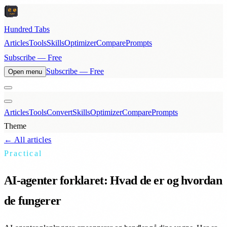
Hundred Tabs
Articles
Tools
Skills
Optimizer
Compare
Prompts
Subscribe — Free
Subscribe — Free
Open menu
Articles
Tools
Convert
Skills
Optimizer
Compare
Prompts
Theme
← All articles
Practical
AI-agenter forklaret: Hvad de er og hvordan
de fungerer