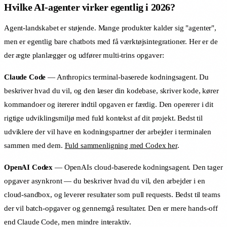
Hvilke AI-agenter virker egentlig i 2026?
Agent-landskabet er støjende. Mange produkter kalder sig "agenter",
men er egentlig bare chatbots med få værktøjsintegrationer. Her er de
der ægte planlægger og udfører multi-trins opgaver:
Claude Code
— Anthropics terminal-baserede kodningsagent. Du
beskriver hvad du vil, og den læser din kodebase, skriver kode, kører
kommandoer og itererer indtil opgaven er færdig. Den opererer i dit
rigtige udviklingsmiljø med fuld kontekst af dit projekt. Bedst til
udviklere der vil have en kodningspartner der arbejder i terminalen
sammen med dem.
Fuld sammenligning med Codex her
.
OpenAI Codex
— OpenAIs cloud-baserede kodningsagent. Den tager
opgaver asynkront — du beskriver hvad du vil, den arbejder i en
cloud-sandbox, og leverer resultater som pull requests. Bedst til teams
der vil batch-opgaver og gennemgå resultater. Den er mere hands-off
end Claude Code, men mindre interaktiv.