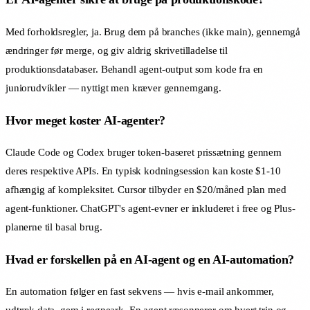
Med forholdsregler, ja. Brug dem på branches (ikke main), gennemgå
ændringer før merge, og giv aldrig skrivetilladelse til
produktionsdatabaser. Behandl agent-output som kode fra en
juniorudvikler — nyttigt men kræver gennemgang.
Hvor meget koster AI-agenter?
Claude Code og Codex bruger token-baseret prissætning gennem
deres respektive APIs. En typisk kodningsession kan koste $1-10
afhængig af kompleksitet. Cursor tilbyder en $20/måned plan med
agent-funktioner. ChatGPT's agent-evner er inkluderet i free og Plus-
planerne til basal brug.
Hvad er forskellen på en AI-agent og en AI-automation?
En automation følger en fast sekvens — hvis e-mail ankommer,