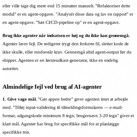
eller ville tage dig mere end 15 minutter manuelt. "Refaktoriser dette
modul" er en agent-opgave. "Analysér disse data og lav en rapport" er
en agent-opgave. "Sæt CI/CD-pipeline op" er en agent-opgave.
Brug ikke agenter når indsatsen er høj og du ikke kan gennemgå.
Agenter laver fejl. De redigerer trygt den forkerte fil, sletter kode de
ikke skulle, eller misforstår krav. Gennemgå altid agent-output før du
shipper. Agenten er en førsteudkast-generator, ikke en endelig
autoritet.
Almindelige fejl ved brug af AI-agenter
1. Give vage mål.
"Gør appen bedre" giver agenten intet at arbejde
med. "Tilføj input-validering til tilmeldingsformularen — e-mail-
format, adgangskode minimum 8 tegn, brugernavn 3-20 tegn" giver et
klart mål. Agenter har brug for specifikke mål for at planlægge
specifikke trin.