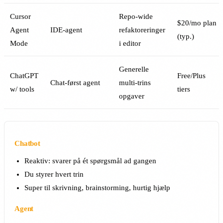
Cursor
Repo-wide
$20/mo plan
Agent
IDE-agent
refaktoreringer
(typ.)
Mode
i editor
Generelle
ChatGPT
Free/Plus
Chat-først agent
multi-trins
w/ tools
tiers
opgaver
Chatbot
Reaktiv: svarer på ét spørgsmål ad gangen
Du styrer hvert trin
Super til skrivning, brainstorming, hurtig hjælp
Agent