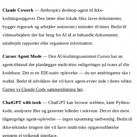
Claude Cowork
— Anthropics desktop-agent til ikke-
kodningsopgaver. Den læser dine lokale filer, laver dokumenter,
bygger regneark og arbejder autonomt i minutter til timer. Bedst til
videnarbejdere der har brug for AI til at behandle dokumenter,
udarbejde rapporter eller organisere information.
Cursor Agent Mode
— Den AI-kodningsassistent Cursor har en
agent-tilstand der planlægger multi-trins redigeringer på tværs af din
kodebase. Det er en IDE-nativ oplevelse — du ser ændringerne ske i
realtid. Bedst til udviklere der vil have agent-evner inde i deres editor.
Cursor vs Claude Code sammenligning her
.
ChatGPT with tools
— ChatGPT kan browse webben, køre Python-
kode, analysere filer og generere billeder i sekvens. Det er den mest
tilgængelige agent-oplevelse — ingen opsætning nødvendig. Bedst til
ikke-tekniske brugere der vil have multi-trins opgaveudførelse
gennem et velkendt interface.