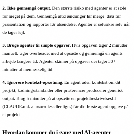
2. Ikke gennemgå output.
Den største risiko med agenter er at stole
for meget på dem. Gennemgå altid ændringer før merge, data før
præsentation og rapporter før afsendelse. Agenter er selvsikre selv når
de tager fejl.
3. Bruge agenter til simple opgaver.
Hvis opgaven tager 2 minutter
manuelt, tager overheadet med at opsætte og gennemgå en agents
arbejde længere tid. Agenter skinner på opgaver der tager 30+
minutter af menneskelig tid.
4. Ignorere kontekst-opsætning.
En agent uden kontekst om dit
projekt, kodningsstandarder eller præferencer producerer generisk
output. Brug 5 minutter på at opsætte en projektbeskrivelsesfil
(CLAUDE.md, .cursorrules eller lign.) før din første agent-opgave på
et projekt.
Hvordan kommer du i gang med AI-agenter