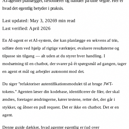
AI-agenter planlægger, ræsonnerer og handler på dine vegne. Her er
hvad det egentlig betyder i praksis.
Last updated:
May 3, 2026
9 min
read
Last verified: April 2026
En AI-agent er et AI-system, der kan planlægge en sekvens af trin,
udføre dem ved hjælp af rigtige værktøjer, evaluere resultaterne og
tilpasse sin tilgang — alt uden at du styrer hver handling. I
modsætning til en chatbot, der svarer på ét spørgsmål ad gangen, tager
en agent et mål og arbejder autonomt mod det.
Du siger "refaktoriser autentifikationsmodulet til at bruge JWT-
tokens." Agenten læser din kodebase, identificerer de filer, der skal
ændres, foretager ændringerne, kører testene, retter det, der går i
stykker, og åbner en pull request. Det er ikke en chatbot. Det er en
agent.
Denne guide dækker, hvad agenter egentlig er (ud over