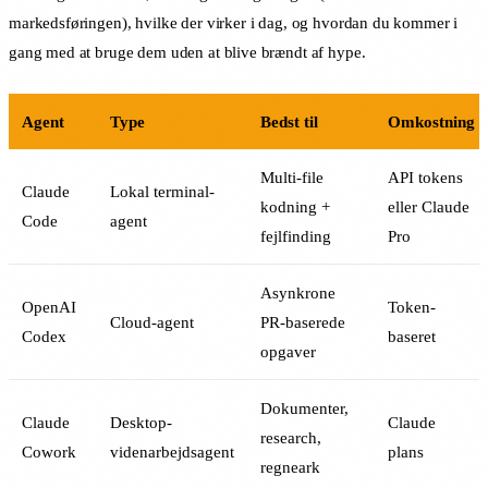
markedsføringen), hvilke der virker i dag, og hvordan du kommer i
gang med at bruge dem uden at blive brændt af hype.
Agent
Type
Bedst til
Omkostning
Multi-file
API tokens
Claude
Lokal terminal-
kodning +
eller Claude
Code
agent
fejlfinding
Pro
Asynkrone
OpenAI
Token-
Cloud-agent
PR-baserede
Codex
baseret
opgaver
Dokumenter,
Claude
Desktop-
Claude
research,
Cowork
videnarbejdsagent
plans
regneark