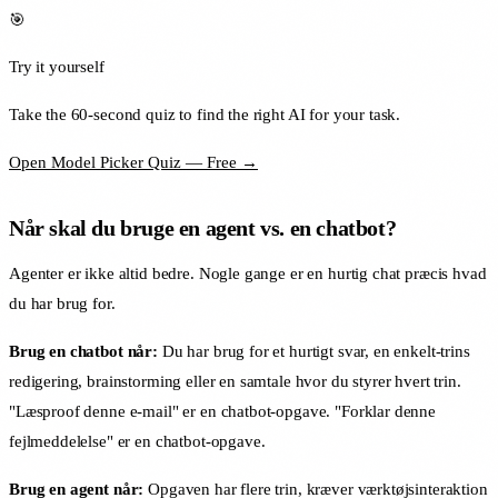
🎯
Try it yourself
Take the 60-second quiz to find the right AI for your task.
Open Model Picker Quiz — Free →
Når skal du bruge en agent vs. en chatbot?
Agenter er ikke altid bedre. Nogle gange er en hurtig chat præcis hvad
du har brug for.
Brug en chatbot når:
Du har brug for et hurtigt svar, en enkelt-trins
redigering, brainstorming eller en samtale hvor du styrer hvert trin.
"Læsproof denne e-mail" er en chatbot-opgave. "Forklar denne
fejlmeddelelse" er en chatbot-opgave.
Brug en agent når:
Opgaven har flere trin, kræver værktøjsinteraktion