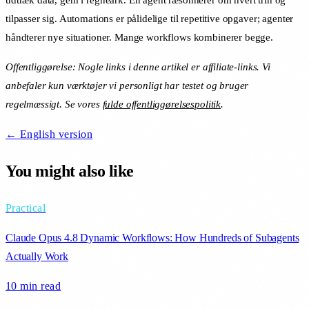
udtræk data, gem i regneark. En agent ræsonnerer om hvert trin og
tilpasser sig. Automations er pålidelige til repetitive opgaver; agenter
håndterer nye situationer. Mange workflows kombinerer begge.
Offentliggørelse: Nogle links i denne artikel er affiliate-links. Vi
anbefaler kun værktøjer vi personligt har testet og bruger
regelmæssigt. Se vores
fulde offentliggørelsespolitik
.
← English version
You might also like
Practical
Claude Opus 4.8 Dynamic Workflows: How Hundreds of Subagents
Actually Work
10 min
read