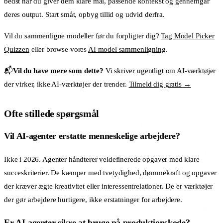
bedst når du giver dem klare mål, passende kontekst og gennemgår
deres output. Start småt, opbyg tillid og udvid derfra.
Vil du sammenligne modeller før du forpligter dig?
Tag Model Picker
Quizzen
eller browse vores
AI model sammenligning
.
📬
Vil du have mere som dette?
Vi skriver ugentligt om AI-værktøjer
der virker, ikke AI-værktøjer der trender.
Tilmeld dig gratis →
Ofte stillede spørgsmål
Vil AI-agenter erstatte menneskelige arbejdere?
Ikke i 2026. Agenter håndterer veldefinerede opgaver med klare
succeskriterier. De kæmper med tvetydighed, dømmekraft og opgaver
der kræver ægte kreativitet eller interessentrelationer. De er værktøjer
der gør arbejdere hurtigere, ikke erstatninger for arbejdere.
Er AI-agenter sikre at bruge på produktionskode?