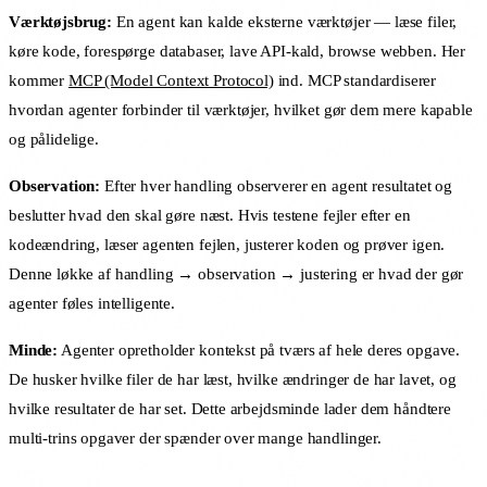
Værktøjsbrug:
En agent kan kalde eksterne værktøjer — læse filer,
køre kode, forespørge databaser, lave API-kald, browse webben. Her
kommer
MCP (Model Context Protocol)
ind. MCP standardiserer
hvordan agenter forbinder til værktøjer, hvilket gør dem mere kapable
og pålidelige.
Observation:
Efter hver handling observerer en agent resultatet og
beslutter hvad den skal gøre næst. Hvis testene fejler efter en
kodeændring, læser agenten fejlen, justerer koden og prøver igen.
Denne løkke af handling → observation → justering er hvad der gør
agenter føles intelligente.
Minde:
Agenter opretholder kontekst på tværs af hele deres opgave.
De husker hvilke filer de har læst, hvilke ændringer de har lavet, og
hvilke resultater de har set. Dette arbejdsminde lader dem håndtere
multi-trins opgaver der spænder over mange handlinger.