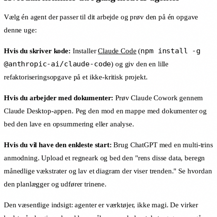
Vælg én agent der passer til dit arbejde og prøv den på én opgave
denne uge:
npm install -g
Hvis du skriver kode:
Installer
Claude Code
(
@anthropic-ai/claude-code
) og giv den en lille
refaktoriseringsopgave på et ikke-kritisk projekt.
Hvis du arbejder med dokumenter:
Prøv Claude Cowork gennem
Claude Desktop-appen. Peg den mod en mappe med dokumenter og
bed den lave en opsummering eller analyse.
Hvis du vil have den enkleste start:
Brug ChatGPT med en multi-trins
anmodning. Upload et regneark og bed den "rens disse data, beregn
månedlige vækstrater og lav et diagram der viser trenden." Se hvordan
den planlægger og udfører trinene.
Den væsentlige indsigt: agenter er værktøjer, ikke magi. De virker