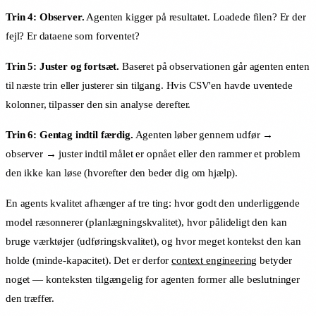
Trin 4: Observer.
Agenten kigger på resultatet. Loadede filen? Er der
fejl? Er dataene som forventet?
Trin 5: Juster og fortsæt.
Baseret på observationen går agenten enten
til næste trin eller justerer sin tilgang. Hvis CSV'en havde uventede
kolonner, tilpasser den sin analyse derefter.
Trin 6: Gentag indtil færdig.
Agenten løber gennem udfør →
observer → juster indtil målet er opnået eller den rammer et problem
den ikke kan løse (hvorefter den beder dig om hjælp).
En agents kvalitet afhænger af tre ting: hvor godt den underliggende
model ræsonnerer (planlægningskvalitet), hvor pålideligt den kan
bruge værktøjer (udføringskvalitet), og hvor meget kontekst den kan
holde (minde-kapacitet). Det er derfor
context engineering
betyder
noget — konteksten tilgængelig for agenten former alle beslutninger
den træffer.