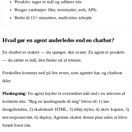
Proaktiv: tager et mål og udfører trin
Bruger værktøjer: filer, terminaler, web, APIs
Bedst til 15+ minutters, multi-trins arbejde
Hvad gør en agent anderledes end en chatbot?
En chatbot er reaktiv — du spørger, den svarer. En agent er proaktiv
— du sætter et mål, den finder ud af trinene.
Forskellen kommer ned på fire evner, som agenter har, og chatbots
ikke:
Planlægning:
En agent bryder et overordnet mål ned i en sekvens af
konkrete trin. "Byg en landingsside til mig" bliver til: 1) læs
designbriefen, 2) skabelonér HTML, 3) tilføj styles, 4) skriv kopien, 5)
test responsivitet, 6) deploy. Agenten skaber denne plan uden at blive
fortalt hvert trin.