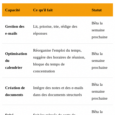
Capacité
Ce qu'il fait
Statut
Bêta la
Gestion des
Lit, priorise, trie, rédige des
semaine
e-mails
réponses
prochaine
Réorganise l'emploi du temps,
Optimisation
Bêta la
suggère des horaires de réunion,
du
semaine
bloque du temps de
calendrier
prochaine
concentration
Bêta la
Création de
Intègre des notes et des e-mails
semaine
documents
dans des documents structurés
prochaine
Bêta la
Suivi
Suit les relevés de carte de