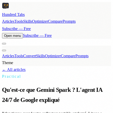
Hundred Tabs
Articles
Tools
Skills
Optimizer
Compare
Prompts
Subscribe — Free
Subscribe — Free
Open menu
Articles
Tools
Convert
Skills
Optimizer
Compare
Prompts
Theme
← All articles
Practical
Qu'est-ce que Gemini Spark ? L'agent IA
24/7 de Google expliqué