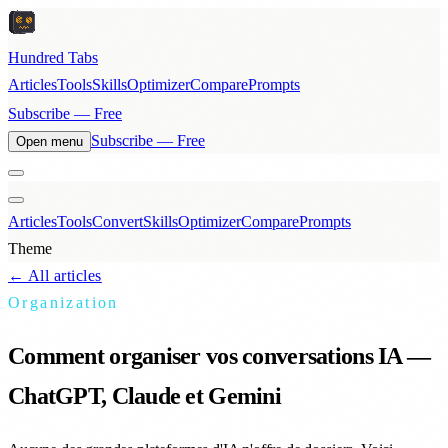
Hundred Tabs
Articles
Tools
Skills
Optimizer
Compare
Prompts
Subscribe — Free
Subscribe — Free
Open menu
Articles
Tools
Convert
Skills
Optimizer
Compare
Prompts
Theme
← All articles
Organization
Comment organiser vos conversations IA —
ChatGPT, Claude et Gemini