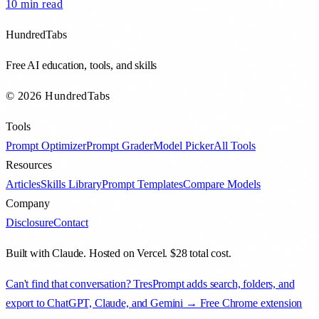
10 min
read
HundredTabs
Free AI education, tools, and skills
© 2026 HundredTabs
Tools
Prompt Optimizer
Prompt Grader
Model Picker
All Tools
Resources
Articles
Skills Library
Prompt Templates
Compare Models
Company
Disclosure
Contact
Built with Claude. Hosted on Vercel. $28 total cost.
Can't find that conversation? TresPrompt adds search, folders, and
export to ChatGPT, Claude, and Gemini → Free Chrome extension