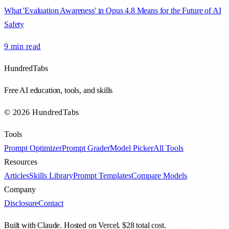
What 'Evaluation Awareness' in Opus 4.8 Means for the Future of AI
Safety
9 min
read
HundredTabs
Free AI education, tools, and skills
© 2026 HundredTabs
Tools
Prompt Optimizer
Prompt Grader
Model Picker
All Tools
Resources
Articles
Skills Library
Prompt Templates
Compare Models
Company
Disclosure
Contact
Built with Claude. Hosted on Vercel. $28 total cost.