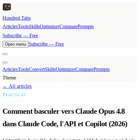
Hundred Tabs
Articles
Tools
Skills
Optimizer
Compare
Prompts
Subscribe — Free
Subscribe — Free
Open menu
Articles
Tools
Convert
Skills
Optimizer
Compare
Prompts
Theme
← All articles
Practical
Comment basculer vers Claude Opus 4.8
dans Claude Code, l'API et Copilot (2026)