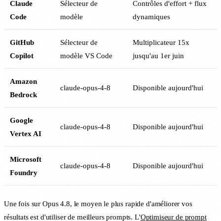
Claude
Sélecteur de
Contrôles d'effort + flux
Code
modèle
dynamiques
GitHub
Sélecteur de
Multiplicateur 15x
Copilot
modèle VS Code
jusqu'au 1er juin
Amazon
claude-opus-4-8
Disponible aujourd'hui
Bedrock
Google
claude-opus-4-8
Disponible aujourd'hui
Vertex AI
Microsoft
claude-opus-4-8
Disponible aujourd'hui
Foundry
Une fois sur Opus 4.8, le moyen le plus rapide d'améliorer vos
résultats est d'utiliser de meilleurs prompts. L'
Optimiseur de prompt