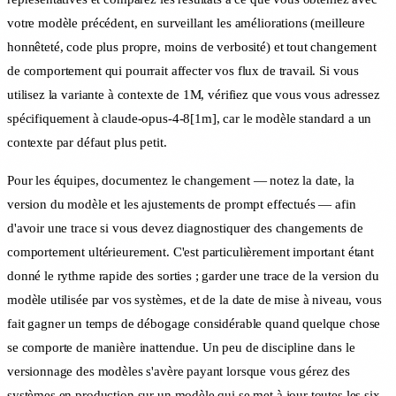
votre modèle précédent, en surveillant les améliorations (meilleure
honnêteté, code plus propre, moins de verbosité) et tout changement
de comportement qui pourrait affecter vos flux de travail. Si vous
utilisez la variante à contexte de 1M, vérifiez que vous vous adressez
spécifiquement à claude-opus-4-8[1m], car le modèle standard a un
contexte par défaut plus petit.
Pour les équipes, documentez le changement — notez la date, la
version du modèle et les ajustements de prompt effectués — afin
d'avoir une trace si vous devez diagnostiquer des changements de
comportement ultérieurement. C'est particulièrement important étant
donné le rythme rapide des sorties ; garder une trace de la version du
modèle utilisée par vos systèmes, et de la date de mise à niveau, vous
fait gagner un temps de débogage considérable quand quelque chose
se comporte de manière inattendue. Un peu de discipline dans le
versionnage des modèles s'avère payant lorsque vous gérez des
systèmes en production sur un modèle qui se met à jour toutes les six