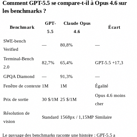
Comment GPT-5.5 se compare-t-il à Opus 4.6 sur
les benchmarks ?
GPT-
Claude Opus
Benchmark
Écart
5.5
4.6
SWE-bench
—
80,8%
—
Verified
Terminal-Bench
82,7%
65,4%
GPT-5.5 +17,3
2.0
GPQA Diamond
—
91,3%
—
Fenêtre de contexte
1M
1M
Égalité
Opus 4.6 moins
Prix de sortie
30 $/1M
25 $/1M
cher
Résolution de
Standard
1568px / 1,15MP
Similaire
vision
Le paysage des benchmarks raconte une histoire : GPT-5.5 a