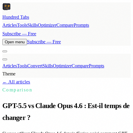
Hundred Tabs
Articles
Tools
Skills
Optimizer
Compare
Prompts
Subscribe — Free
Subscribe — Free
Open menu
Articles
Tools
Convert
Skills
Optimizer
Compare
Prompts
Theme
← All articles
Comparison
GPT-5.5 vs Claude Opus 4.6 : Est-il temps de
changer ?