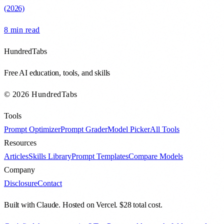
(2026)
8 min
read
HundredTabs
Free AI education, tools, and skills
© 2026 HundredTabs
Tools
Prompt Optimizer
Prompt Grader
Model Picker
All Tools
Resources
Articles
Skills Library
Prompt Templates
Compare Models
Company
Disclosure
Contact
Built with Claude. Hosted on Vercel. $28 total cost.