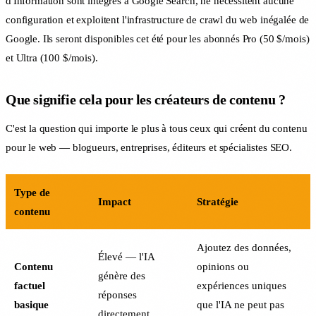
d'Information sont intégrés à Google Search, ne nécessitent aucune
configuration et exploitent l'infrastructure de crawl du web inégalée de
Google. Ils seront disponibles cet été pour les abonnés Pro (50 $/mois)
et Ultra (100 $/mois).
Que signifie cela pour les créateurs de contenu ?
C'est la question qui importe le plus à tous ceux qui créent du contenu
pour le web — blogueurs, entreprises, éditeurs et spécialistes SEO.
Type de
Impact
Stratégie
contenu
Ajoutez des données,
Élevé — l'IA
Contenu
opinions ou
génère des
factuel
expériences uniques
réponses
basique
que l'IA ne peut pas
directement