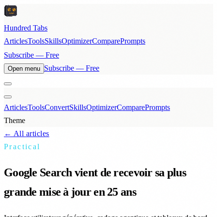
Hundred Tabs
Articles
Tools
Skills
Optimizer
Compare
Prompts
Subscribe — Free
Subscribe — Free
Open menu
Articles
Tools
Convert
Skills
Optimizer
Compare
Prompts
Theme
← All articles
Practical
Google Search vient de recevoir sa plus
grande mise à jour en 25 ans