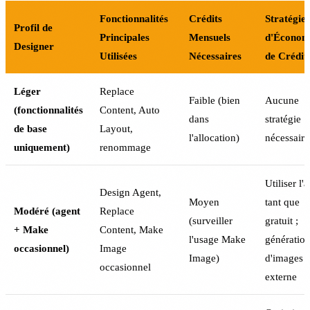
Fonctionnalités
Crédits
Stratégie
Profil de
Principales
Mensuels
d'Économ
Designer
Utilisées
Nécessaires
de Crédit
Léger
Replace
Faible (bien
Aucune
(fonctionnalités
Content, Auto
dans
stratégie
de base
Layout,
l'allocation)
nécessaire
uniquement)
renommage
Utiliser l'
Design Agent,
Moyen
tant que
Modéré (agent
Replace
(surveiller
gratuit ;
+ Make
Content, Make
l'usage Make
génératio
occasionnel)
Image
Image)
d'images
occasionnel
externe