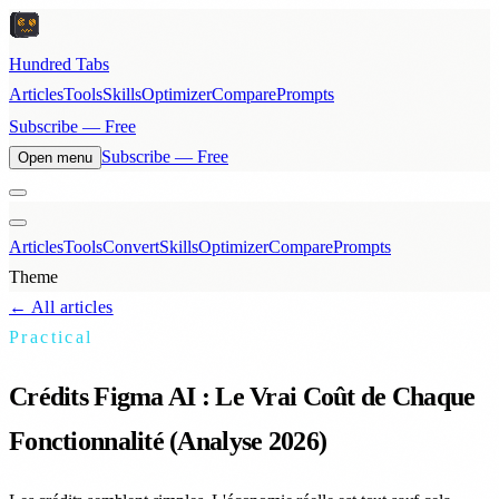
Hundred Tabs
Articles
Tools
Skills
Optimizer
Compare
Prompts
Subscribe — Free
Subscribe — Free
Open menu
Articles
Tools
Convert
Skills
Optimizer
Compare
Prompts
Theme
← All articles
Practical
Crédits Figma AI : Le Vrai Coût de Chaque
Fonctionnalité (Analyse 2026)