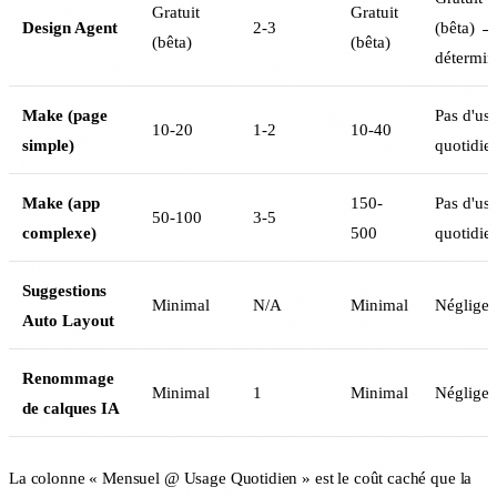
Gratuit
Gratuit
Design Agent
2-3
(bêta) →
(bêta)
(bêta)
détermin
Make (page
Pas d'us
10-20
1-2
10-40
simple)
quotidie
Make (app
150-
Pas d'us
50-100
3-5
complexe)
500
quotidie
Suggestions
Minimal
N/A
Minimal
Négligea
Auto Layout
Renommage
Minimal
1
Minimal
Négligea
de calques IA
La colonne « Mensuel @ Usage Quotidien » est le coût caché que la