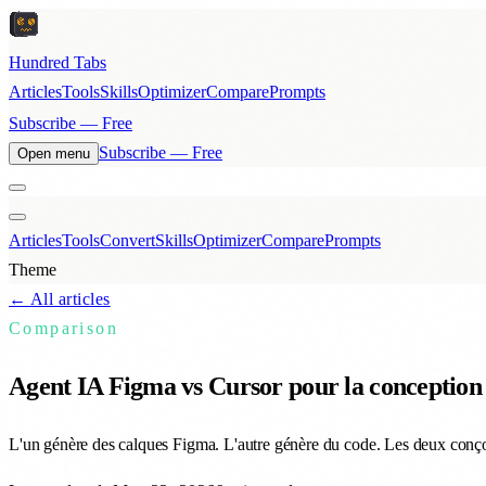
Hundred Tabs
Articles
Tools
Skills
Optimizer
Compare
Prompts
Subscribe — Free
Subscribe — Free
Open menu
Articles
Tools
Convert
Skills
Optimizer
Compare
Prompts
Theme
← All articles
Comparison
Agent IA Figma vs Cursor pour la conception U
L'un génère des calques Figma. L'autre génère du code. Les deux conço