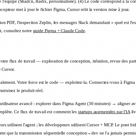
e l'équipe (Shadcn, Radix, personnalisée). (4) Le code correspond à la co
epteur met à jour le fichier Figma, Cursor relit la version mise à jour.
tion PDF, l'inspection Zeplin, les messages Slack demandant « quel est l'e
t, consultez notre
guide Figma + Claude Code
.
tre flux de travail — exploration de conception, itération, revue des par
e Cursor.
alement. Votre force est le code — exploitez-la. Connectez-vous à Figma 
truisez le produit réel.
 utilisateur avancé : explorer dans Figma Agent (30 minutes) → aligner av
mplète. Ce flux de travail est comment les
startups augmentées par l'IA
liv
urs utilisent l'agent ; les développeurs utilisent Cursor + MCP. Le pont bid
ent que la transmission séquentielle conception→dev ne l'a jamais permis