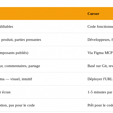
Cursor
ifiables
Code fonctionne
 produit, parties prenantes
Développeurs, f
composants publiés)
Via Figma MCP 
ur, commentaires, partage
Basé sur Git, r
gma — visuel, intuitif
Déployer l'URL 
r écran
1-5 minutes pa
ption, pas pour le code
Prêt pour le cod