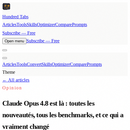
Hundred Tabs
Articles
Tools
Skills
Optimizer
Compare
Prompts
Subscribe — Free
Subscribe — Free
Open menu
Articles
Tools
Convert
Skills
Optimizer
Compare
Prompts
Theme
← All articles
Opinion
Claude Opus 4.8 est là : toutes les
nouveautés, tous les benchmarks, et ce qui a
vraiment changé