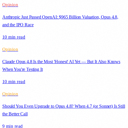
Opinion
Anthropic Just Passed OpenAI: $965 Billion Valuation, Opus 4.8,
and the IPO Race
10 min
read
Opinion
Claude Opus 4.8 Is the Most 'Honest' AI Yet — But It Also Knows
When You're Testing It
10 min
read
Opinion
Should You Even Upgrade to Opus 4.8? When 4.7 (or Sonnet) Is Still
the Better Call
9 min
read