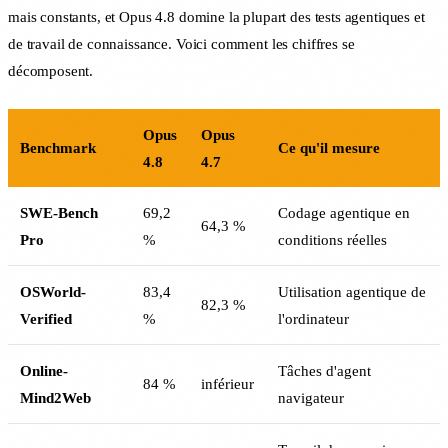
mais constants, et Opus 4.8 domine la plupart des tests agentiques et
de travail de connaissance. Voici comment les chiffres se
décomposent.
Opus
Opus
Benchmark
Ce qu'il mesure
4.8
4.7
SWE-Bench
69,2
Codage agentique en
64,3 %
Pro
%
conditions réelles
OSWorld-
83,4
Utilisation agentique de
82,3 %
Verified
%
l'ordinateur
Online-
Tâches d'agent
84 %
inférieur
Mind2Web
navigateur