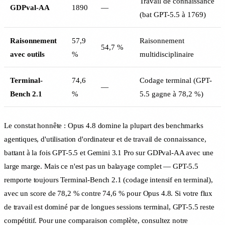
Travail de connaissance
GDPval-AA
1890
—
(bat GPT-5.5 à 1769)
Raisonnement
57,9
Raisonnement
54,7 %
avec outils
%
multidisciplinaire
Terminal-
74,6
Codage terminal (GPT-
—
Bench 2.1
%
5.5 gagne à 78,2 %)
Le constat honnête : Opus 4.8 domine la plupart des benchmarks
agentiques, d'utilisation d'ordinateur et de travail de connaissance,
battant à la fois GPT-5.5 et Gemini 3.1 Pro sur GDPval-AA avec une
large marge. Mais ce n'est pas un balayage complet — GPT-5.5
remporte toujours Terminal-Bench 2.1 (codage intensif en terminal),
avec un score de 78,2 % contre 74,6 % pour Opus 4.8. Si votre flux
de travail est dominé par de longues sessions terminal, GPT-5.5 reste
compétitif. Pour une comparaison complète, consultez notre