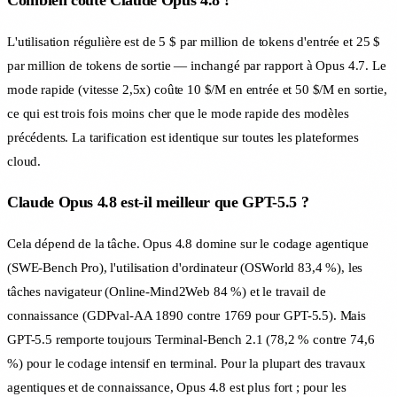
Combien coûte Claude Opus 4.8 ?
L'utilisation régulière est de 5 $ par million de tokens d'entrée et 25 $
par million de tokens de sortie — inchangé par rapport à Opus 4.7. Le
mode rapide (vitesse 2,5x) coûte 10 $/M en entrée et 50 $/M en sortie,
ce qui est trois fois moins cher que le mode rapide des modèles
précédents. La tarification est identique sur toutes les plateformes
cloud.
Claude Opus 4.8 est-il meilleur que GPT-5.5 ?
Cela dépend de la tâche. Opus 4.8 domine sur le codage agentique
(SWE-Bench Pro), l'utilisation d'ordinateur (OSWorld 83,4 %), les
tâches navigateur (Online-Mind2Web 84 %) et le travail de
connaissance (GDPval-AA 1890 contre 1769 pour GPT-5.5). Mais
GPT-5.5 remporte toujours Terminal-Bench 2.1 (78,2 % contre 74,6
%) pour le codage intensif en terminal. Pour la plupart des travaux
agentiques et de connaissance, Opus 4.8 est plus fort ; pour les