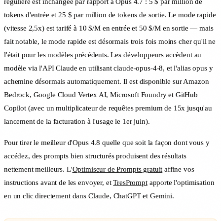
régulière est inchangée par rapport à Opus 4.7 : 5 $ par million de
tokens d'entrée et 25 $ par million de tokens de sortie. Le mode rapide
(vitesse 2,5x) est tarifé à 10 $/M en entrée et 50 $/M en sortie — mais
fait notable, le mode rapide est désormais trois fois moins cher qu'il ne
l'était pour les modèles précédents. Les développeurs accèdent au
modèle via l'API Claude en utilisant claude-opus-4-8, et l'alias opus y
achemine désormais automatiquement. Il est disponible sur Amazon
Bedrock, Google Cloud Vertex AI, Microsoft Foundry et GitHub
Copilot (avec un multiplicateur de requêtes premium de 15x jusqu'au
lancement de la facturation à l'usage le 1er juin).
Pour tirer le meilleur d'Opus 4.8 quelle que soit la façon dont vous y
accédez, des prompts bien structurés produisent des résultats
nettement meilleurs. L'
Optimiseur de Prompts gratuit
affine vos
instructions avant de les envoyer, et
TresPrompt
apporte l'optimisation
en un clic directement dans Claude, ChatGPT et Gemini.