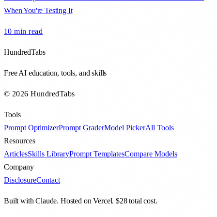
When You're Testing It
10 min
read
HundredTabs
Free AI education, tools, and skills
© 2026 HundredTabs
Tools
Prompt Optimizer
Prompt Grader
Model Picker
All Tools
Resources
Articles
Skills Library
Prompt Templates
Compare Models
Company
Disclosure
Contact
Built with Claude. Hosted on Vercel. $28 total cost.