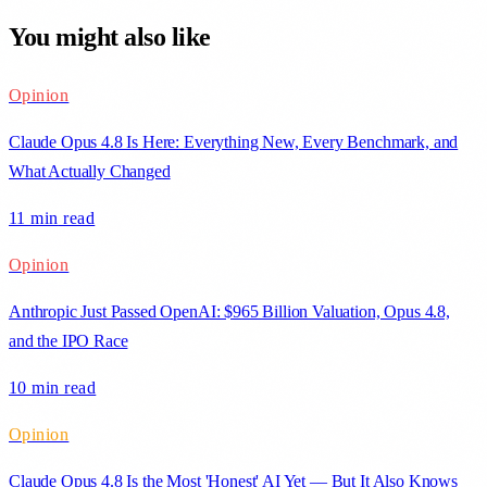
You might also like
Opinion
Claude Opus 4.8 Is Here: Everything New, Every Benchmark, and
What Actually Changed
11 min
read
Opinion
Anthropic Just Passed OpenAI: $965 Billion Valuation, Opus 4.8,
and the IPO Race
10 min
read
Opinion
Claude Opus 4.8 Is the Most 'Honest' AI Yet — But It Also Knows