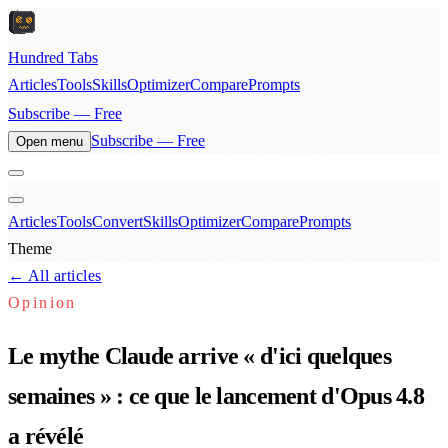
Hundred Tabs
Articles
Tools
Skills
Optimizer
Compare
Prompts
Subscribe — Free
Subscribe — Free
Open menu
Articles
Tools
Convert
Skills
Optimizer
Compare
Prompts
Theme
← All articles
Opinion
Le mythe Claude arrive « d'ici quelques
semaines » : ce que le lancement d'Opus 4.8
a révélé