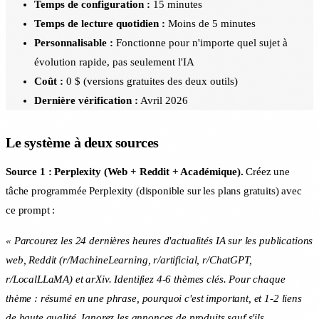
Temps de configuration :
15 minutes
Temps de lecture quotidien :
Moins de 5 minutes
Personnalisable :
Fonctionne pour n'importe quel sujet à
évolution rapide, pas seulement l'IA
Coût :
0 $ (versions gratuites des deux outils)
Dernière vérification :
Avril 2026
Le système à deux sources
Source 1 : Perplexity (Web + Reddit + Académique).
Créez une
tâche programmée Perplexity (disponible sur les plans gratuits) avec
ce prompt :
« Parcourez les 24 dernières heures d'actualités IA sur les publications
web, Reddit (r/MachineLearning, r/artificial, r/ChatGPT,
r/LocalLLaMA) et arXiv. Identifiez 4-6 thèmes clés. Pour chaque
thème : résumé en une phrase, pourquoi c'est important, et 1-2 liens
de haute qualité. Ignorez les annonces de produits sauf s'ils