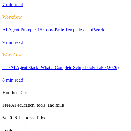
7 min
read
Workflow
AI Agent Prompts: 15 Copy-Paste Templates That Work
9 min
read
Workflow
The AI Agent Stack: What a Complete Setup Looks Like (2026)
8 min
read
HundredTabs
Free AI education, tools, and skills
© 2026 HundredTabs
Tools