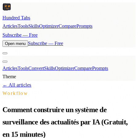
Hundred Tabs
Articles
Tools
Skills
Optimizer
Compare
Prompts
Subscribe — Free
Subscribe — Free
Open menu
Articles
Tools
Convert
Skills
Optimizer
Compare
Prompts
Theme
← All articles
Workflow
Comment construire un système de
surveillance des actualités par IA (Gratuit,
en 15 minutes)