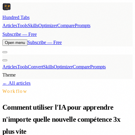
Hundred Tabs
Articles
Tools
Skills
Optimizer
Compare
Prompts
Subscribe — Free
Subscribe — Free
Open menu
Articles
Tools
Convert
Skills
Optimizer
Compare
Prompts
Theme
← All articles
Workflow
Comment utiliser l'IA pour apprendre
n'importe quelle nouvelle compétence 3x
plus vite