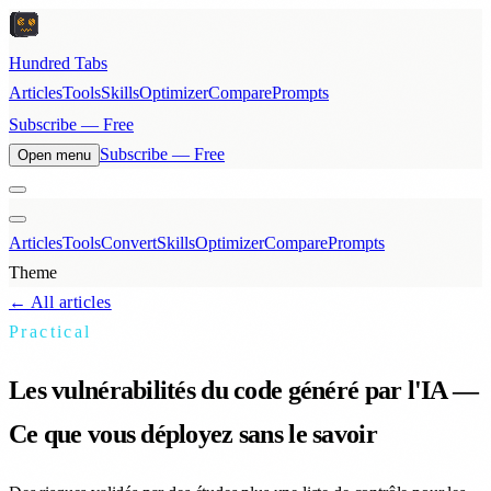
Hundred Tabs
Articles
Tools
Skills
Optimizer
Compare
Prompts
Subscribe — Free
Subscribe — Free
Open menu
Articles
Tools
Convert
Skills
Optimizer
Compare
Prompts
Theme
← All articles
Practical
Les vulnérabilités du code généré par l'IA —
Ce que vous déployez sans le savoir