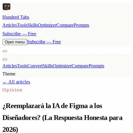
Hundred Tabs
Articles
Tools
Skills
Optimizer
Compare
Prompts
Subscribe — Free
Subscribe — Free
Open menu
Articles
Tools
Convert
Skills
Optimizer
Compare
Prompts
Theme
← All articles
Opinion
¿Reemplazará la IA de Figma a los
Diseñadores? (La Respuesta Honesta para
2026)