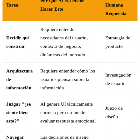
Por Qué AI No Puede
Tarea
Humana
Hacer Esto
Requerida
Requiere entender
Decidir qué
necesidades del usuario,
Estrategia de
construir
contexto de negocio,
producto
dinámicas del mercado
Arquitectura
Requiere entender cómo los
Investigación
de
usuarios piensan sobre la
de usuario
información
información
Juzgar "¿se
AI genera UI técnicamente
Juicio de
siente bien
correcta pero no puede
diseño
esto?"
evaluar respuesta emocional
Navegar
Las decisiones de diseño