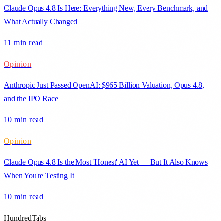
Claude Opus 4.8 Is Here: Everything New, Every Benchmark, and
What Actually Changed
11 min
read
Opinion
Anthropic Just Passed OpenAI: $965 Billion Valuation, Opus 4.8,
and the IPO Race
10 min
read
Opinion
Claude Opus 4.8 Is the Most 'Honest' AI Yet — But It Also Knows
When You're Testing It
10 min
read
HundredTabs