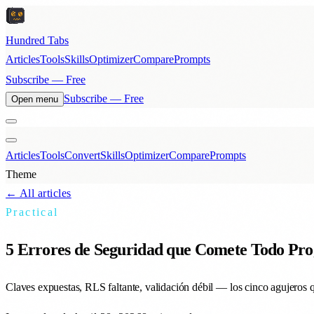
Hundred Tabs
Articles
Tools
Skills
Optimizer
Compare
Prompts
Subscribe — Free
Subscribe — Free
Open menu
Articles
Tools
Convert
Skills
Optimizer
Compare
Prompts
Theme
← All articles
Practical
5 Errores de Seguridad que Comete Todo Pro
Claves expuestas, RLS faltante, validación débil — los cinco agujeros 