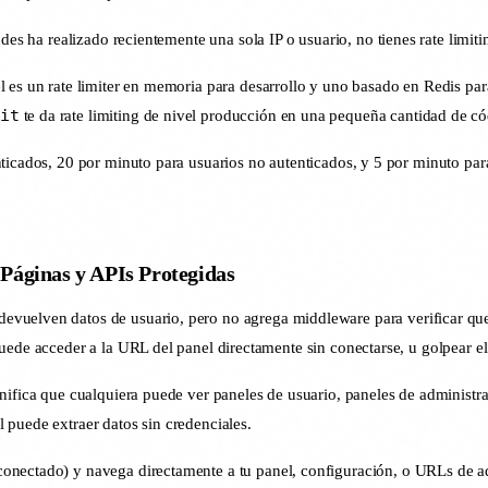
des ha realizado recientemente una sola IP o usuario, no tienes rate limiti
l es un rate limiter en memoria para desarrollo y uno basado en Redis p
it
te da rate limiting de nivel producción en una pequeña cantidad de có
ticados, 20 por minuto para usuarios no autenticados, y 5 por minuto para
 Páginas y APIs Protegidas
evuelven datos de usuario, pero no agrega middleware para verificar que
uede acceder a la URL del panel directamente sin conectarse, u golpear el
gnifica que cualquiera puede ver paneles de usuario, paneles de administ
 puede extraer datos sin credenciales.
nectado) y navega directamente a tu panel, configuración, o URLs de adm