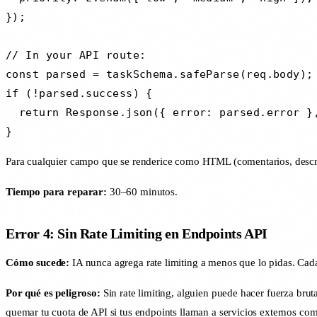
});

// In your API route:

const parsed = taskSchema.safeParse(req.body);

if (!parsed.success) {

  return Response.json({ error: parsed.error },
}
Para cualquier campo que se renderice como HTML (comentarios, descrip
Tiempo para reparar:
30–60 minutos.
Error 4: Sin Rate Limiting en Endpoints API
Cómo sucede:
IA nunca agrega rate limiting a menos que lo pidas. Cad
Por qué es peligroso:
Sin rate limiting, alguien puede hacer fuerza brut
quemar tu cuota de API si tus endpoints llaman a servicios externos co