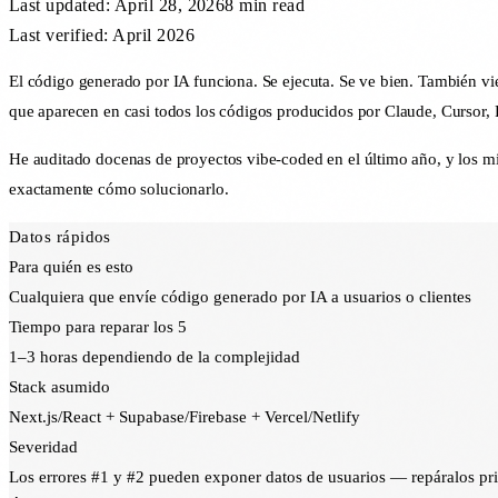
Last updated:
April 28, 2026
8 min
read
Last verified: April 2026
El código generado por IA funciona. Se ejecuta. Se ve bien. También vie
que aparecen en casi todos los códigos producidos por Claude, Cursor, 
He auditado docenas de proyectos vibe-coded en el último año, y los m
exactamente cómo solucionarlo.
Datos rápidos
Para quién es esto
Cualquiera que envíe código generado por IA a usuarios o clientes
Tiempo para reparar los 5
1–3 horas dependiendo de la complejidad
Stack asumido
Next.js/React + Supabase/Firebase + Vercel/Netlify
Severidad
Los errores #1 y #2 pueden exponer datos de usuarios — repáralos pr