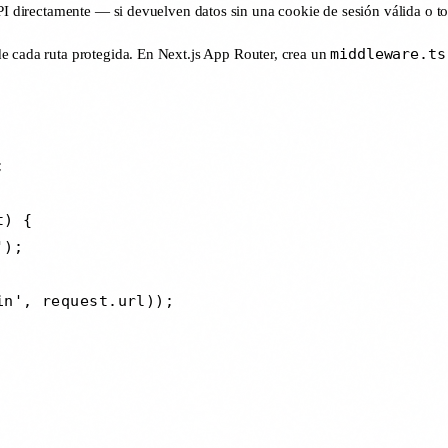
API directamente — si devuelven datos sin una cookie de sesión válida o t
middleware.ts
e cada ruta protegida. En Next.js App Router, crea un


) {

);

n', request.url));
