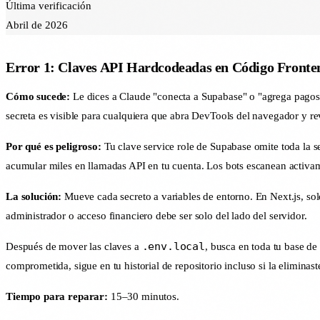
Última verificación
Abril de 2026
Error 1: Claves API Hardcodeadas en Código Fronte
Cómo sucede:
Le dices a Claude "conecta a Supabase" o "agrega pagos
secreta es visible para cualquiera que abra DevTools del navegador y re
Por qué es peligroso:
Tu clave service role de Supabase omite toda la se
acumular miles en llamadas API en tu cuenta. Los bots escanean activam
La solución:
Mueve cada secreto a variables de entorno. En Next.js, so
administrador o acceso financiero debe ser solo del lado del servidor.
.env.local
Después de mover las claves a
, busca en toda tu base de
comprometida, sigue en tu historial de repositorio incluso si la elimina
Tiempo para reparar:
15–30 minutos.