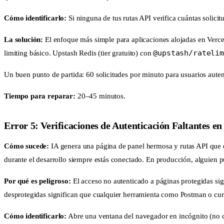
Cómo identificarlo:
Si ninguna de tus rutas API verifica cuántas solicitu
La solución:
El enfoque más simple para aplicaciones alojadas en Verce
@upstash/ratelim
limiting básico. Upstash Redis (tier gratuito) con
Un buen punto de partida: 60 solicitudes por minuto para usuarios auten
Tiempo para reparar:
20–45 minutos.
Error 5: Verificaciones de Autenticación Faltantes en
Cómo sucede:
IA genera una página de panel hermosa y rutas API que d
durante el desarrollo siempre estás conectado. En producción, alguien p
Por qué es peligroso:
El acceso no autenticado a páginas protegidas si
desprotegidas significan que cualquier herramienta como Postman o curl
Cómo identificarlo:
Abre una ventana del navegador en incógnito (no co