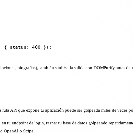
 { status: 400 });

ciones, biografías), también sanitiza la salida con DOMPurify antes de m
a ruta API que expone tu aplicación puede ser golpeada miles de veces po
a en tu endpoint de login, raspar tu base de datos golpeando repetidamente
mo OpenAI o Stripe.