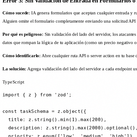
Error 3: Sin Validación de Entrada en Formularios o
Cómo sucede:
IA genera formularios que aceptan cualquier entrada y rut
Alguien omite el formulario completamente enviando una solicitud API 
Por qué es peligroso:
Sin validación del lado del servidor, los atacant
datos que rompan la lógica de tu aplicación (como un precio negativo 
Cómo identificarlo:
Abre cualquier ruta API o server action en tu base 
La solución:
Agrega validación del lado del servidor a cada endpoint us
TypeScript
import { z } from 'zod';

const taskSchema = z.object({

  title: z.string().min(1).max(200),

  description: z.string().max(2000).optional(),
  priority: z.enum(['low', 'medium', 'high']),
