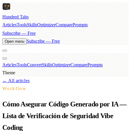
Hundred Tabs
Articles
Tools
Skills
Optimizer
Compare
Prompts
Subscribe — Free
Subscribe — Free
Open menu
Articles
Tools
Convert
Skills
Optimizer
Compare
Prompts
Theme
← All articles
Workflow
Cómo Asegurar Código Generado por IA —
Lista de Verificación de Seguridad Vibe
Coding