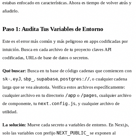
estabas enfocado en características. Ahora es tiempo de volver atrás y
añadirlo.
Paso 1: Audita Tus Variables de Entorno
Este es el error más común y más peligroso en apps codificadas por
intuición. Busca en cada archivo de tu proyecto claves API
codificadas, URLs de base de datos o secretos.
Qué buscar:
Busca en tu base de código cadenas que comiencen con
sk-
eyJ
sbp_
supabase
postgres://
,
,
,
,
, o cualquier cadena
larga que se vea aleatoria. Verifica estos archivos específicamente:
/app
/pages
cualquier archivo en tu directorio
o
, cualquier archivo
next.config.js
de componente, tu
, y cualquier archivo de
utilidad.
La solución:
Mueve cada secreto a variables de entorno. En Next.js,
NEXT_PUBLIC_
solo las variables con prefijo
se exponen al