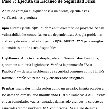
Paso 7: Ejecuta un Escaneo de Seguridad Final
Antes de entregar cualquier cosa a un cliente, ejecuta estas
verificaciones gratuitas:
npm audit
npm audit:
Ejecuta
en tu directorio de proyecto. Señala
vulnerabilidades conocidas en tus dependencias. Arregla problemas
npm audit fix
críticos y de severidad alta. Ejecuta
para arreglos
automáticos donde estén disponibles.
Lighthouse:
Abre tu sitio desplegado en Chrome, abre DevTools,
ejecuta un auditoría Lighthouse. Verifica la puntuación "Best
Practices" — detecta problemas de seguridad comunes como HTTPS
faltante, librerías vulnerables, y encabezados inseguros.
Pruebas manuales:
Inicia sesión como un usuario, intenta acceder a
los datos de otro usuario modificando URLs o llamadas a API. Intenta
enviar formularios vacíos, entradas demasiado grandes, y caracteres
especiales (como payloads XSS codificados). Si alguno de estos