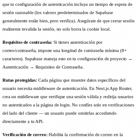
que tu configuración de autenticación incluya un tiempo de espera de
sesión razonable (los valores predeterminados de Supabase
generalmente están bien, pero verifica). Asegúrate de que cerrar sesión
realmente invalida la sesión, no solo borra la cookie local.
Requisitos de contraseña:
Si tienes autenticación por
correo/contraseña, impone una longitud de contraseña mínima (8+
caracteres). Supabase maneja esto en tu configuración de proyecto →
Autenticación → Requisitos de Contraseña.
Rutas protegidas:
Cada página que muestre datos específicos del
usuario necesita middleware de autenticación. En Next.js App Router,
crea un middleware que verifique una sesión válida y redirija usuarios
no autenticados a la página de login. No confíes solo en verificaciones
del lado del cliente — un usuario puede omitirlas accediendo
directamente a tu API.
Verificación de correo:
Habilita la confirmación de correo en la