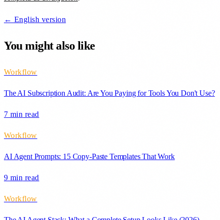
← English version
You might also like
Workflow
The AI Subscription Audit: Are You Paying for Tools You Don't Use?
7 min
read
Workflow
AI Agent Prompts: 15 Copy-Paste Templates That Work
9 min
read
Workflow
The AI Agent Stack: What a Complete Setup Looks Like (2026)