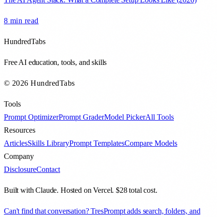
8 min
read
HundredTabs
Free AI education, tools, and skills
© 2026 HundredTabs
Tools
Prompt Optimizer
Prompt Grader
Model Picker
All Tools
Resources
Articles
Skills Library
Prompt Templates
Compare Models
Company
Disclosure
Contact
Built with Claude. Hosted on Vercel. $28 total cost.
Can't find that conversation? TresPrompt adds search, folders, and