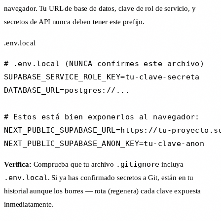
navegador. Tu URL de base de datos, clave de rol de servicio, y
secretos de API nunca deben tener este prefijo.
.env.local
# .env.local (NUNCA confirmes este archivo)

SUPABASE_SERVICE_ROLE_KEY=tu-clave-secreta

DATABASE_URL=postgres://...

# Estos está bien exponerlos al navegador:

NEXT_PUBLIC_SUPABASE_URL=https://tu-proyecto.su
NEXT_PUBLIC_SUPABASE_ANON_KEY=tu-clave-anon
.gitignore
Verifica:
Comprueba que tu archivo
incluya
.env.local
. Si ya has confirmado secretos a Git, están en tu
historial aunque los borres — rota (regenera) cada clave expuesta
inmediatamente.