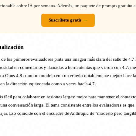
cionable sobre IA por semana. Además, un paquete de prompts gratuito al 
Suscríbete gratis →
ualización
va de los primeros evaluadores pinta una imagen más clara del salto de 4.7
osidad en comentarios y llamadas a herramientas que vieron con 4.7: mej
 a Opus 4.8 como un modelo con un criterio notablemente mejor: hace las p
 en la dirección equivocada como a veces hacía 4.7.
fácil para colaborar en sesiones largas: mejor para mantener el contexto y
en una conversación larga. El tema consistente entre los evaluadores es q
ajar. Eso coincide con el encuadre de Anthropic de "modesto pero tangible"