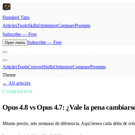
Hundred Tabs
Articles
Tools
Skills
Optimizer
Compare
Prompts
Subscribe — Free
Subscribe — Free
Open menu
Articles
Tools
Convert
Skills
Optimizer
Compare
Prompts
Theme
← All articles
Comparison
Opus 4.8 vs Opus 4.7: ¿Vale la pena cambiarse
Mismo precio, seis semanas de diferencia. Aquí tienes cada delta de refer