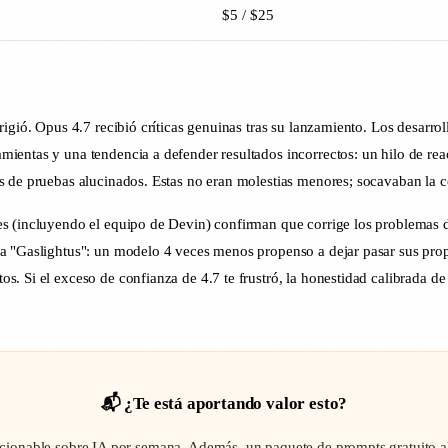
$5 / $25
igió. Opus 4.7 recibió críticas genuinas tras su lanzamiento. Los desarro
entas y una tendencia a defender resultados incorrectos: un hilo de reac
s de pruebas alucinados. Estas no eran molestias menores; socavaban la co
es (incluyendo el equipo de Devin) confirman que corrige los problemas 
a "Gaslightus": un modelo 4 veces menos propenso a dejar pasar sus propi
. Si el exceso de confianza de 4.7 te frustró, la honestidad calibrada de 
📬 ¿Te está aportando valor esto?
cionable sobre IA por semana. Además, un paquete de prompts gratuito al 