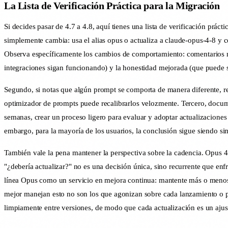
La Lista de Verificación Práctica para la Migración
Si decides pasar de 4.7 a 4.8, aquí tienes una lista de verificación práctic
simplemente cambia: usa el alias opus o actualiza a claude-opus-4-8 y co
Observa específicamente los cambios de comportamiento: comentarios men
integraciones sigan funcionando) y la honestidad mejorada (que puede sa
Segundo, si notas que algún prompt se comporta de manera diferente, re
optimizador de prompts puede recalibrarlos velozmente. Tercero, docu
semanas, crear un proceso ligero para evaluar y adoptar actualizaciones
embargo, para la mayoría de los usuarios, la conclusión sigue siendo sim
También vale la pena mantener la perspectiva sobre la cadencia. Opus 4
"¿debería actualizar?" no es una decisión única, sino recurrente que en
línea Opus como un servicio en mejora continua: mantente más o menos al 
mejor manejan esto no son los que agonizan sobre cada lanzamiento o pe
limpiamente entre versiones, de modo que cada actualización es un ajus