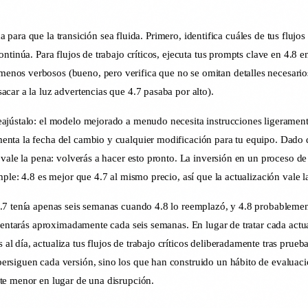
a para que la transición sea fluida. Primero, identifica cuáles de tus flujos 
ntinúa. Para flujos de trabajo críticos, ejecuta tus prompts clave en 4.8
os verbosos (bueno, pero verifica que no se omitan detalles necesarios),
car a la luz advertencias que 4.7 pasaba por alto).
ajústalo: el modelo mejorado a menudo necesita instrucciones ligeramente
menta la fecha del cambio y cualquier modificación para tu equipo. Dad
 vale la pena: volverás a hacer esto pronto. La inversión en un proceso de
ple: 4.8 es mejor que 4.7 al mismo precio, así que la actualización vale l
.7 tenía apenas seis semanas cuando 4.8 lo reemplazó, y 4.8 probablement
frentarás aproximadamente cada seis semanas. En lugar de tratar cada actu
día, actualiza tus flujos de trabajo críticos deliberadamente tras pruebas 
rsiguen cada versión, sino los que han construido un hábito de evaluaci
te menor en lugar de una disrupción.