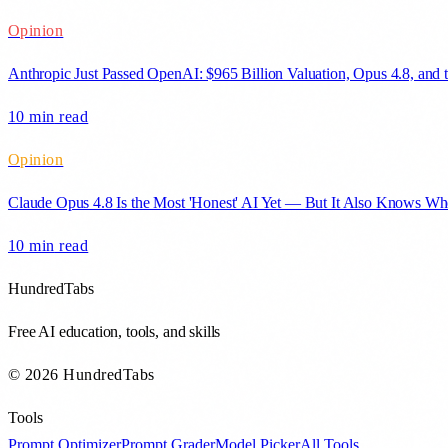
Opinion
Anthropic Just Passed OpenAI: $965 Billion Valuation, Opus 4.8, and
10 min
read
Opinion
Claude Opus 4.8 Is the Most 'Honest' AI Yet — But It Also Knows Whe
10 min
read
HundredTabs
Free AI education, tools, and skills
© 2026 HundredTabs
Tools
Prompt Optimizer
Prompt Grader
Model Picker
All Tools