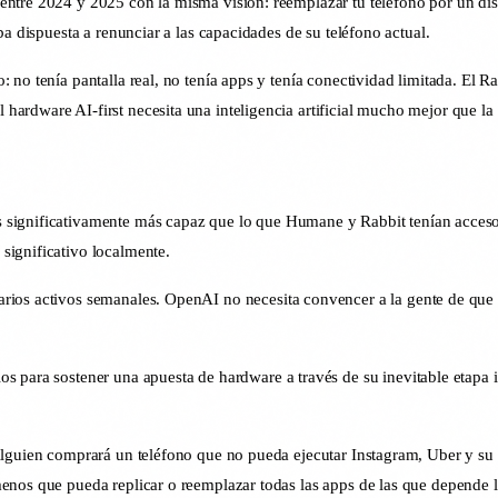
tre 2024 y 2025 con la misma visión: reemplazar tu teléfono por un dispo
ba dispuesta a renunciar a las capacidades de su teléfono actual.
 no tenía pantalla real, no tenía apps y tenía conectividad limitada. El
rdware AI-first necesita una inteligencia artificial mucho mejor que la q
significativamente más capaz que lo que Humane y Rabbit tenían acceso. L
significativo localmente.
os activos semanales. OpenAI no necesita convencer a la gente de que la 
os para sostener una apuesta de hardware a través de su inevitable etapa 
alguien comprará un teléfono que no pueda ejecutar Instagram, Uber y su 
enos que pueda replicar o reemplazar todas las apps de las que depende l