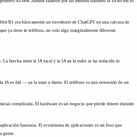
sitivo AI-first. Ambos fallaron por las mismas razones: la IA no era lo
 Rabbit R1 era básicamente un envoltorio de ChatGPT en una carcasa de
ue ya tiene tu teléfono, no solo algo marginalmente diferente.
a brecha entre la IA local y la IA en la nube se ha reducido lo
IA es útil — ya la usan a diario. El teléfono es una extensión de un
inicial complicada. El hardware es un negocio que pierde dinero durante
aplicación bancaria. El ecosistema de aplicaciones es un foso que
a gente.