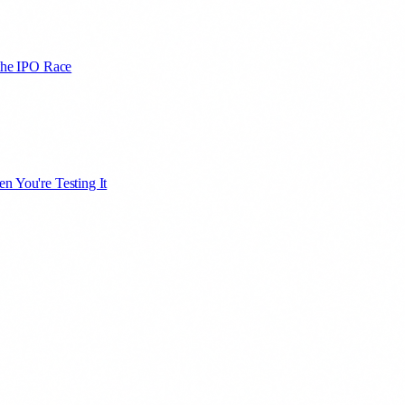
 the IPO Race
n You're Testing It