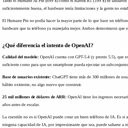
Tanto el Humane AI Pin (699 $) como el Rabbit R1 (199 $) se lanzaron en
suficientemente buena, el hardware tenía limitaciones y la gente no esta
El Humane Pin no podía hacer la mayor parte de lo que hace un teléfono:
hardware que tu teléfono ya manejaba mejor. Ambos demostraron que el ha
¿Qué diferencia el intento de OpenAI?
Calidad del modelo:
OpenAI cuenta con GPT-5.4 (y pronto 5.5), que es 
suficiente como para que un smartphone pueda ejecutar un subconjunto 
Base de usuarios existente:
ChatGPT tiene más de 300 millones de usuari
hábito existente, no algo nuevo que construir.
25 mil millones de dólares de ARR:
OpenAI tiene los ingresos necesari
años antes de escalar.
La cuestión no es si OpenAI puede crear un buen teléfono de IA. Es si 
ninguna capacidad de IA, por impresionante que sea, puede saltarse a m