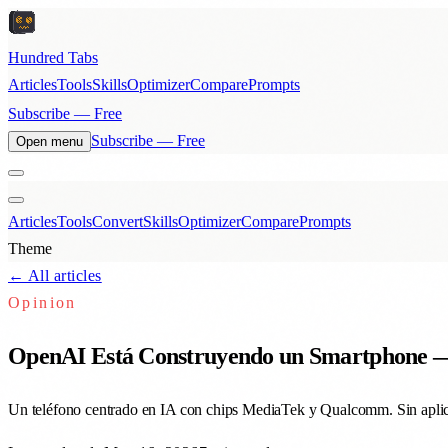
Hundred Tabs
Articles
Tools
Skills
Optimizer
Compare
Prompts
Subscribe — Free
Subscribe — Free
Open menu
Articles
Tools
Convert
Skills
Optimizer
Compare
Prompts
Theme
← All articles
Opinion
OpenAI Está Construyendo un Smartphone —
Un teléfono centrado en IA con chips MediaTek y Qualcomm. Sin aplicaci