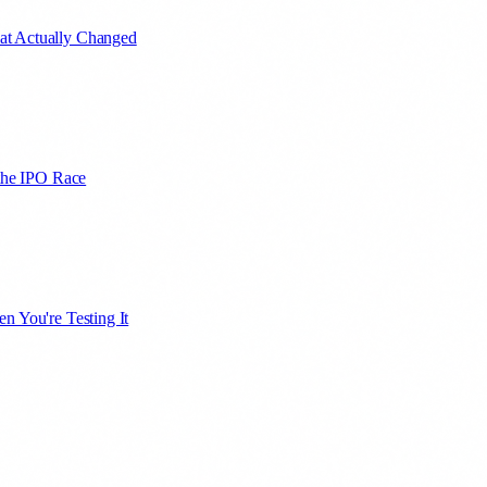
at Actually Changed
 the IPO Race
n You're Testing It