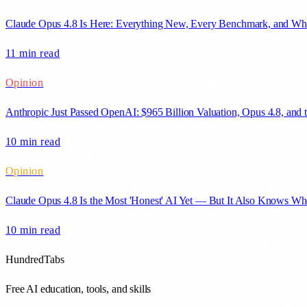
Claude Opus 4.8 Is Here: Everything New, Every Benchmark, and Wh
11 min
read
Opinion
Anthropic Just Passed OpenAI: $965 Billion Valuation, Opus 4.8, and
10 min
read
Opinion
Claude Opus 4.8 Is the Most 'Honest' AI Yet — But It Also Knows Whe
10 min
read
HundredTabs
Free AI education, tools, and skills