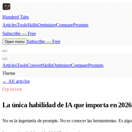
Hundred Tabs
Articles
Tools
Skills
Optimizer
Compare
Prompts
Subscribe — Free
Subscribe — Free
Open menu
Articles
Tools
Convert
Skills
Optimizer
Compare
Prompts
Theme
← All articles
Opinion
La única habilidad de IA que importa en 2026
No es la ingeniería de prompts. No es conocer las herramientas. Es alg