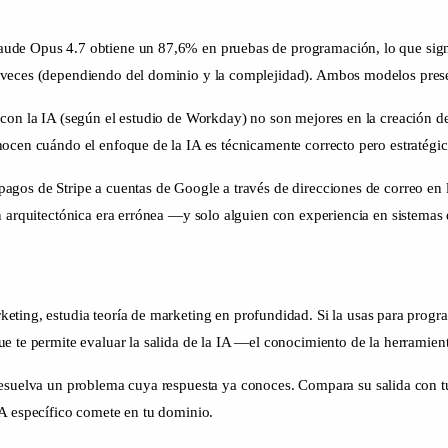
ude Opus 4.7 obtiene un 87,6% en pruebas de programación, lo que signi
 veces (dependiendo del dominio y la complejidad). Ambos modelos presen
 con la IA (según el estudio de Workday) no son mejores en la creación de
nocen cuándo el enfoque de la IA es técnicamente correcto pero estratégi
gos de Stripe a cuentas de Google a través de direcciones de correo en lu
n arquitectónica era errónea —y solo alguien con experiencia en sistemas 
eting, estudia teoría de marketing en profundidad. Si la usas para program
e te permite evaluar la salida de la IA —el conocimiento de la herramient
resuelva un problema cuya respuesta ya conoces. Compara su salida con t
IA específico comete en tu dominio.