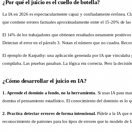
¿Por qué el juicio es el cuello de botella?
La IA en 2026 es espectacularmente capaz y confiadamente errónea. Cla
que contiene errores factuales aproximadamente entre el 15-20% de las
El 14% de los trabajadores que obtienen resultados netamente positivos
Detectan el error en el párrafo 3. Notan el número que no cuadra. Reco
El ejemplo de Karpathy: una aplicación generada por IA que vinculaba pa
compilaba. Las pruebas pasaban. La lógica era correcta. Pero la decisió
¿Cómo desarrollar el juicio en IA?
1. Aprende el dominio a fondo, no la herramienta.
Si usas IA para mark
domina el pensamiento estadístico. El conocimiento del dominio es lo qu
2. Practica detectar errores de forma intencional.
Pídele a la IA que 
reconocimiento de patrones para los tipos de errores que tu modelo de 