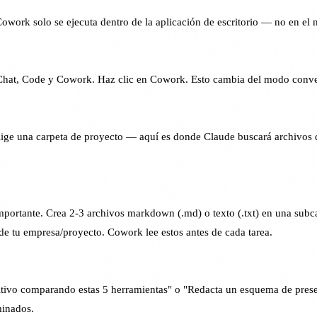
work solo se ejecuta dentro de la aplicación de escritorio — no en el
ñas: Chat, Code y Cowork. Haz clic en Cowork. Esto cambia del modo con
Elige una carpeta de proyecto — aquí es donde Claude buscará archivos d
 importante. Crea 2-3 archivos markdown (.md) o texto (.txt) en una 
o de tu empresa/proyecto. Cowork lee estos antes de cada tarea.
titivo comparando estas 5 herramientas" o "Redacta un esquema de presen
minados.