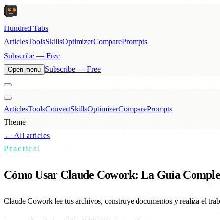
Hundred Tabs
Articles
Tools
Skills
Optimizer
Compare
Prompts
Subscribe — Free
Subscribe — Free
Open menu
Articles
Tools
Convert
Skills
Optimizer
Compare
Prompts
Theme
← All articles
Practical
Cómo Usar Claude Cowork: La Guía Complet
Claude Cowork lee tus archivos, construye documentos y realiza el tra