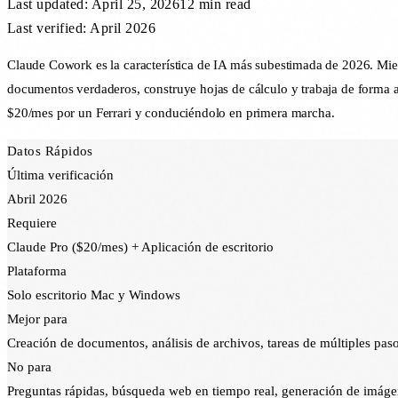
Last updated:
April 25, 2026
12 min
read
Last verified: April 2026
Claude Cowork es la característica de IA más subestimada de 2026. Mien
documentos verdaderos, construye hojas de cálculo y trabaja de forma 
$20/mes por un Ferrari y conduciéndolo en primera marcha.
Datos Rápidos
Última verificación
Abril 2026
Requiere
Claude Pro ($20/mes) + Aplicación de escritorio
Plataforma
Solo escritorio Mac y Windows
Mejor para
Creación de documentos, análisis de archivos, tareas de múltiples pas
No para
Preguntas rápidas, búsqueda web en tiempo real, generación de imág