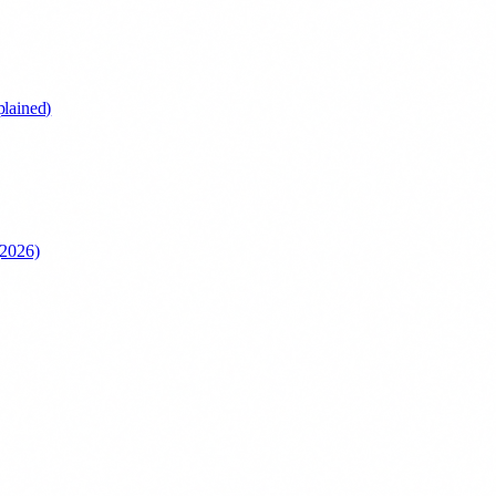
lained)
(2026)