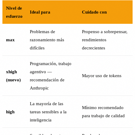
Nivel de
Ideal para
Cuidado con
esfuerzo
Problemas de
Propenso a sobrepensar,
max
razonamiento más
rendimientos
difíciles
decrecientes
Programación, trabajo
xhigh
agentivo —
Mayor uso de tokens
(nuevo)
recomendación de
Anthropic
La mayoría de las
Mínimo recomendado
high
tareas sensibles a la
para trabajo de calidad
inteligencia