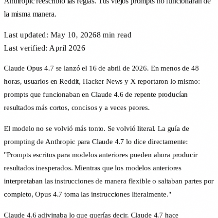
Anthropic reescribió las reglas. Tus viejos prompts no funcionarán de
la misma manera.
Last updated:
May 10, 2026
8 min
read
Last verified: April 2026
Claude Opus 4.7 se lanzó el 16 de abril de 2026. En menos de 48
horas, usuarios en Reddit, Hacker News y X reportaron lo mismo:
prompts que funcionaban en Claude 4.6 de repente producían
resultados más cortos, concisos y a veces peores.
El modelo no se volvió más tonto. Se volvió literal. La guía de
prompting de Anthropic para Claude 4.7 lo dice directamente:
"Prompts escritos para modelos anteriores pueden ahora producir
resultados inesperados. Mientras que los modelos anteriores
interpretaban las instrucciones de manera flexible o saltaban partes por
completo, Opus 4.7 toma las instrucciones literalmente."
Claude 4.6 adivinaba lo que querías decir. Claude 4.7 hace