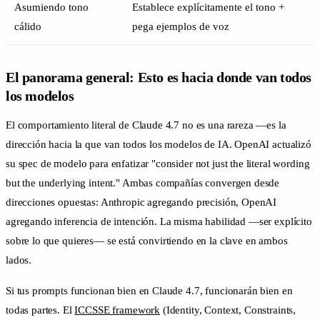
Asumiendo tono
Establece explícitamente el tono +
cálido
pega ejemplos de voz
El panorama general: Esto es hacia donde van todos
los modelos
El comportamiento literal de Claude 4.7 no es una rareza —es la
dirección hacia la que van todos los modelos de IA. OpenAI actualizó
su spec de modelo para enfatizar "consider not just the literal wording
but the underlying intent." Ambas compañías convergen desde
direcciones opuestas: Anthropic agregando precisión, OpenAI
agregando inferencia de intención. La misma habilidad —ser explícito
sobre lo que quieres— se está convirtiendo en la clave en ambos
lados.
Si tus prompts funcionan bien en Claude 4.7, funcionarán bien en
todas partes. El
ICCSSE framework
(Identity, Context, Constraints,