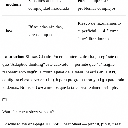
Sensibles al costo,
Puede subpensar
medium
complejidad moderada
problemas complejos
Riesgo de razonamiento
Búsquedas rápidas,
low
superficial — 4.7 toma
tareas simples
"low" literalmente
La solución:
Si usas Claude Pro en la interfaz de chat, asegúrate de
que "Adaptive thinking" esté activado — permite que 4.7 asigne
razonamiento según la complejidad de la tarea. Si estás en la API,
xhigh
high
configura el esfuerzo en
para programación y
para todo
low
lo demás. No uses
a menos que la tarea sea realmente simple.
🗂️
Want the cheat sheet version?
Download the one-page ICCSSE Cheat Sheet — print it, pin it, use it