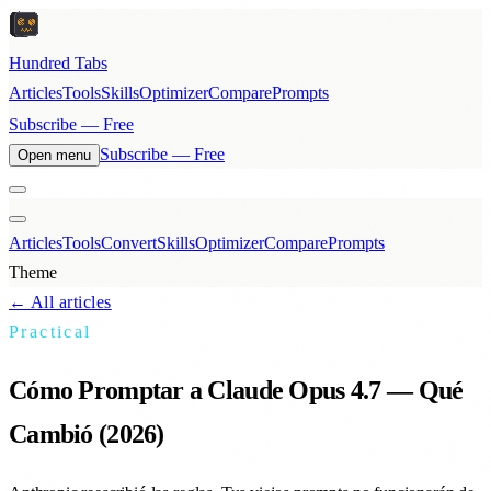
Hundred Tabs
Articles
Tools
Skills
Optimizer
Compare
Prompts
Subscribe — Free
Subscribe — Free
Open menu
Articles
Tools
Convert
Skills
Optimizer
Compare
Prompts
Theme
← All articles
Practical
Cómo Promptar a Claude Opus 4.7 — Qué
Cambió (2026)