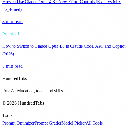
How to Use Claude Opus 4.8's New Effort Controls (Extra vs Max
Explained)
8 min
read
Practical
How to Switch to Claude Opus 4.8 in Claude Code, API, and Copilot
(2026)
8 min
read
HundredTabs
Free AI education, tools, and skills
© 2026 HundredTabs
Tools
Prompt Optimizer
Prompt Grader
Model Picker
All Tools