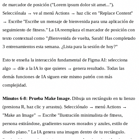
de marcador de posición ("Lorem ipsum dolor sit amet...").
Selecciónala → ve al menú Actions → haz clic en "Replace Content"
→ Escribe "Escribe un mensaje de bienvenida para una aplicación de
seguimiento de fitness." La IA reemplaza el marcador de posición con
texto contextual como "¡Bienvenida de vuelta, Sarah! Has completado
3 entrenamientos esta semana. ¿Lista para la sesión de hoy?"
Esto te enseña la interacción fundamental de Figma AI: selecciona
algo → dile a la IA lo que quieres → genera resultado. Todas las
demás funciones de IA siguen este mismo patrón con más
complejidad.
Minutos 6-8: Prueba Make Image.
Dibuja un rectángulo en tu lienzo
(presiona R, haz clic y arrastra). Selecciónalo → menú Actions →
"Make an Image" → Escribe "Ilustración minimalista de fitness,
persona estirándose, gradientes suaves morados y azules, estilo de
diseño plano." La IA genera una imagen dentro de tu rectángulo.