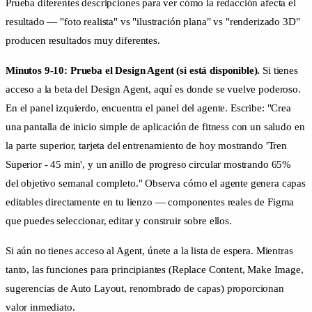
Prueba diferentes descripciones para ver cómo la redacción afecta el
resultado — "foto realista" vs "ilustración plana" vs "renderizado 3D"
producen resultados muy diferentes.
Minutos 9-10: Prueba el Design Agent (si está disponible).
Si tienes
acceso a la beta del Design Agent, aquí es donde se vuelve poderoso.
En el panel izquierdo, encuentra el panel del agente. Escribe: "Crea
una pantalla de inicio simple de aplicación de fitness con un saludo en
la parte superior, tarjeta del entrenamiento de hoy mostrando 'Tren
Superior - 45 min', y un anillo de progreso circular mostrando 65%
del objetivo semanal completo." Observa cómo el agente genera capas
editables directamente en tu lienzo — componentes reales de Figma
que puedes seleccionar, editar y construir sobre ellos.
Si aún no tienes acceso al Agent, únete a la lista de espera. Mientras
tanto, las funciones para principiantes (Replace Content, Make Image,
sugerencias de Auto Layout, renombrado de capas) proporcionan
valor inmediato.