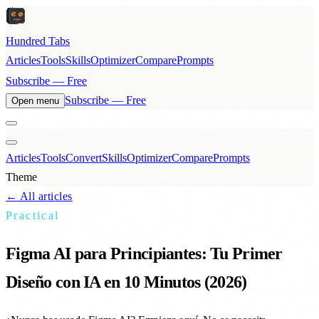
Hundred Tabs
Articles
Tools
Skills
Optimizer
Compare
Prompts
Subscribe — Free
Subscribe — Free
Open menu
Articles
Tools
Convert
Skills
Optimizer
Compare
Prompts
Theme
← All articles
Practical
Figma AI para Principiantes: Tu Primer
Diseño con IA en 10 Minutos (2026)