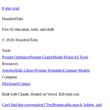
8 min
read
HundredTabs
Free AI education, tools, and skills
© 2026 HundredTabs
Tools
Prompt Optimizer
Prompt Grader
Model Picker
All Tools
Resources
Articles
Skills Library
Prompt Templates
Compare Models
Company
Disclosure
Contact
Built with Claude. Hosted on Vercel. $28 total cost.
Can't find that conversation? TresPrompt adds search, folders, and