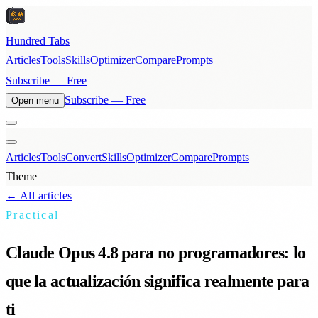
Hundred Tabs
Articles
Tools
Skills
Optimizer
Compare
Prompts
Subscribe — Free
Subscribe — Free
Open menu
Articles
Tools
Convert
Skills
Optimizer
Compare
Prompts
Theme
← All articles
Practical
Claude Opus 4.8 para no programadores: lo
que la actualización significa realmente para
ti