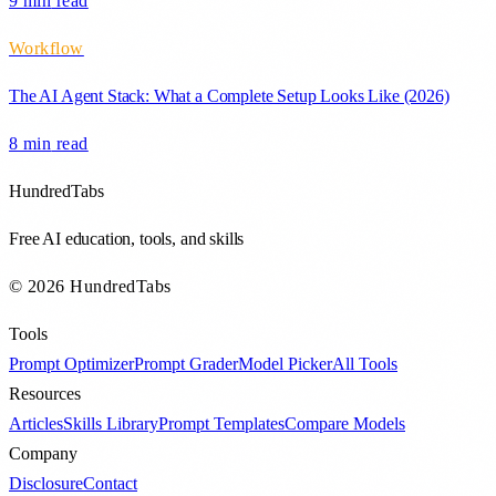
9 min
read
Workflow
The AI Agent Stack: What a Complete Setup Looks Like (2026)
8 min
read
HundredTabs
Free AI education, tools, and skills
© 2026 HundredTabs
Tools
Prompt Optimizer
Prompt Grader
Model Picker
All Tools
Resources
Articles
Skills Library
Prompt Templates
Compare Models
Company
Disclosure
Contact