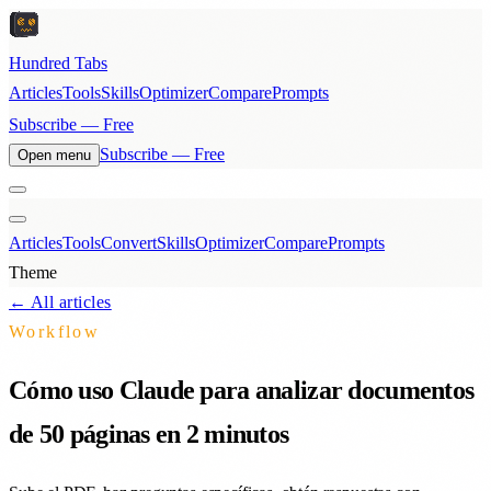
Hundred Tabs
Articles
Tools
Skills
Optimizer
Compare
Prompts
Subscribe — Free
Subscribe — Free
Open menu
Articles
Tools
Convert
Skills
Optimizer
Compare
Prompts
Theme
← All articles
Workflow
Cómo uso Claude para analizar documentos
de 50 páginas en 2 minutos