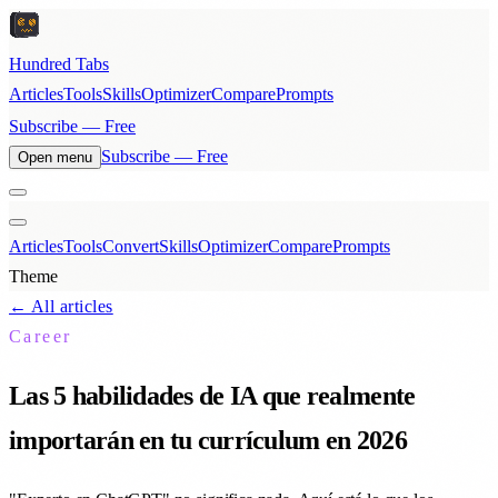
Hundred Tabs
Articles
Tools
Skills
Optimizer
Compare
Prompts
Subscribe — Free
Subscribe — Free
Open menu
Articles
Tools
Convert
Skills
Optimizer
Compare
Prompts
Theme
← All articles
Career
Las 5 habilidades de IA que realmente
importarán en tu currículum en 2026