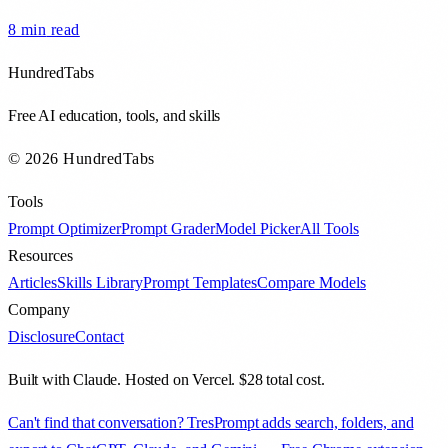
8 min
read
HundredTabs
Free AI education, tools, and skills
© 2026 HundredTabs
Tools
Prompt Optimizer
Prompt Grader
Model Picker
All Tools
Resources
Articles
Skills Library
Prompt Templates
Compare Models
Company
Disclosure
Contact
Built with Claude. Hosted on Vercel. $28 total cost.
Can't find that conversation? TresPrompt adds search, folders, and