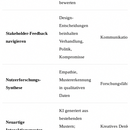
bewerten
Design-
Entscheidungen
Stakeholder-Feedback
beinhalten
Kommunikation
navigieren
Verhandlung,
Politik,
Kompromisse
Empathie,
Nutzerforschungs-
Mustererkennung
Forschungsfähig
Synthese
in qualitativen
Daten
KI generiert aus
bestehenden
Neuartige
Mustern;
Kreatives Denk
Interaktionsmuster