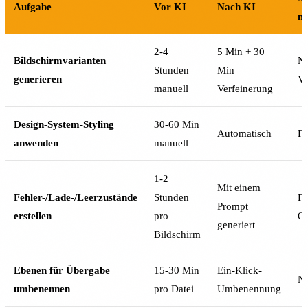
Aufgabe
Vor KI
Nach KI
nö
2-4
5 Min + 30
Bildschirmvarianten
Nu
Stunden
Min
generieren
Ve
manuell
Verfeinerung
Design-System-Styling
30-60 Min
Automatisch
Fü
anwenden
manuell
1-2
Mit einem
Fehler-/Lade-/Leerzustände
Stunden
Fü
Prompt
erstellen
pro
Qu
generiert
Bildschirm
Ebenen für Übergabe
15-30 Min
Ein-Klick-
Ne
umbenennen
pro Datei
Umbenennung