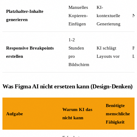
Manuelles
KI-
Platzhalter-Inhalte
Kopieren-
kontextuelle
Ne
generieren
Einfügen
Generierung
1-2
Responsive Breakpoints
Stunden
KI schlägt
Fü
erstellen
pro
Layouts vor
La
Bildschirm
Was Figma AI nicht ersetzen kann (Design-Denken)
Benötigte
Warum KI das
Aufgabe
menschliche
nicht kann
Fähigkeit