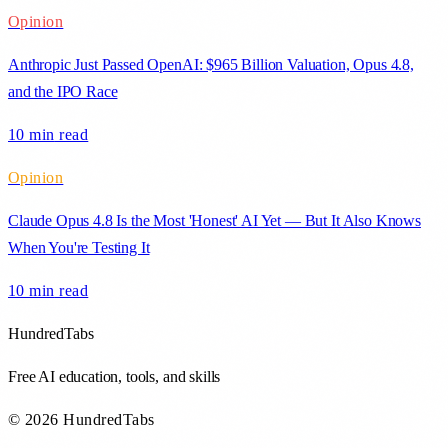
Opinion
Anthropic Just Passed OpenAI: $965 Billion Valuation, Opus 4.8,
and the IPO Race
10 min
read
Opinion
Claude Opus 4.8 Is the Most 'Honest' AI Yet — But It Also Knows
When You're Testing It
10 min
read
HundredTabs
Free AI education, tools, and skills
© 2026 HundredTabs