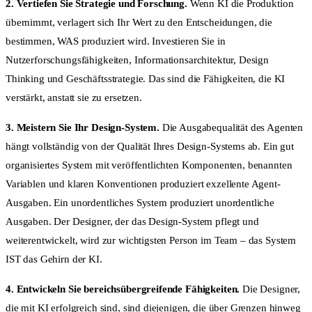
2. Vertiefen Sie Strategie und Forschung.
Wenn KI die Produktion
übernimmt, verlagert sich Ihr Wert zu den Entscheidungen, die
bestimmen, WAS produziert wird. Investieren Sie in
Nutzerforschungsfähigkeiten, Informationsarchitektur, Design
Thinking und Geschäftsstrategie. Das sind die Fähigkeiten, die KI
verstärkt, anstatt sie zu ersetzen.
3. Meistern Sie Ihr Design-System.
Die Ausgabequalität des Agenten
hängt vollständig von der Qualität Ihres Design-Systems ab. Ein gut
organisiertes System mit veröffentlichten Komponenten, benannten
Variablen und klaren Konventionen produziert exzellente Agent-
Ausgaben. Ein unordentliches System produziert unordentliche
Ausgaben. Der Designer, der das Design-System pflegt und
weiterentwickelt, wird zur wichtigsten Person im Team – das System
IST das Gehirn der KI.
4. Entwickeln Sie bereichsübergreifende Fähigkeiten.
Die Designer,
die mit KI erfolgreich sind, sind diejenigen, die über Grenzen hinweg