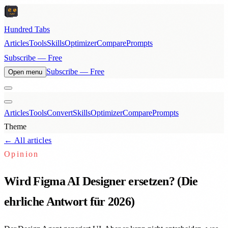
Hundred Tabs
Articles
Tools
Skills
Optimizer
Compare
Prompts
Subscribe — Free
Subscribe — Free
Open menu
Articles
Tools
Convert
Skills
Optimizer
Compare
Prompts
Theme
← All articles
Opinion
Wird Figma AI Designer ersetzen? (Die
ehrliche Antwort für 2026)