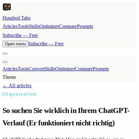
Hundred Tabs
Articles
Tools
Skills
Optimizer
Compare
Prompts
Subscribe — Free
Subscribe — Free
Open menu
Articles
Tools
Convert
Skills
Optimizer
Compare
Prompts
Theme
← All articles
Organization
So suchen Sie wirklich in Ihrem ChatGPT-
Verlauf (Er funktioniert nicht richtig)