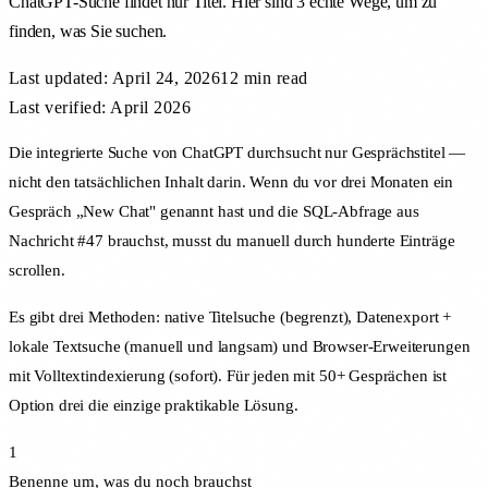
ChatGPT-Suche findet nur Titel. Hier sind 3 echte Wege, um zu
finden, was Sie suchen.
Last updated:
April 24, 2026
12 min
read
Last verified: April 2026
Die integrierte Suche von ChatGPT durchsucht nur Gesprächstitel —
nicht den tatsächlichen Inhalt darin. Wenn du vor drei Monaten ein
Gespräch „New Chat" genannt hast und die SQL-Abfrage aus
Nachricht #47 brauchst, musst du manuell durch hunderte Einträge
scrollen.
Es gibt drei Methoden: native Titelsuche (begrenzt), Datenexport +
lokale Textsuche (manuell und langsam) und Browser-Erweiterungen
mit Volltextindexierung (sofort). Für jeden mit 50+ Gesprächen ist
Option drei die einzige praktikable Lösung.
1
Benenne um, was du noch brauchst