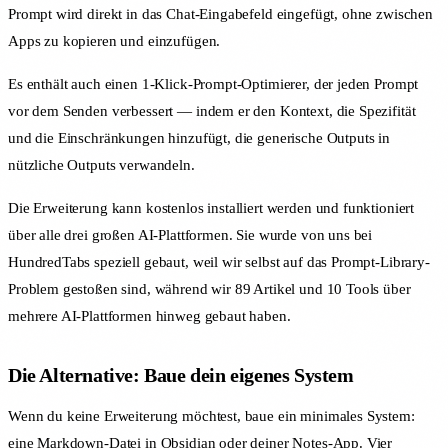
Prompt wird direkt in das Chat-Eingabefeld eingefügt, ohne zwischen
Apps zu kopieren und einzufügen.
Es enthält auch einen 1-Klick-Prompt-Optimierer, der jeden Prompt
vor dem Senden verbessert — indem er den Kontext, die Spezifität
und die Einschränkungen hinzufügt, die generische Outputs in
nützliche Outputs verwandeln.
Die Erweiterung kann kostenlos installiert werden und funktioniert
über alle drei großen AI-Plattformen. Sie wurde von uns bei
HundredTabs speziell gebaut, weil wir selbst auf das Prompt-Library-
Problem gestoßen sind, während wir 89 Artikel und 10 Tools über
mehrere AI-Plattformen hinweg gebaut haben.
Die Alternative: Baue dein eigenes System
Wenn du keine Erweiterung möchtest, baue ein minimales System:
eine Markdown-Datei in Obsidian oder deiner Notes-App. Vier