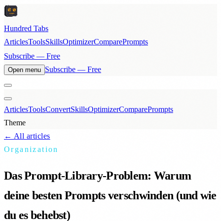
Hundred Tabs
Articles
Tools
Skills
Optimizer
Compare
Prompts
Subscribe — Free
Subscribe — Free
Open menu
Articles
Tools
Convert
Skills
Optimizer
Compare
Prompts
Theme
← All articles
Organization
Das Prompt-Library-Problem: Warum
deine besten Prompts verschwinden (und wie
du es behebst)