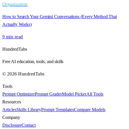
Organization
How to Search Your Gemini Conversations (Every Method That
Actually Works)
9 min
read
HundredTabs
Free AI education, tools, and skills
© 2026 HundredTabs
Tools
Prompt Optimizer
Prompt Grader
Model Picker
All Tools
Resources
Articles
Skills Library
Prompt Templates
Compare Models
Company
Disclosure
Contact