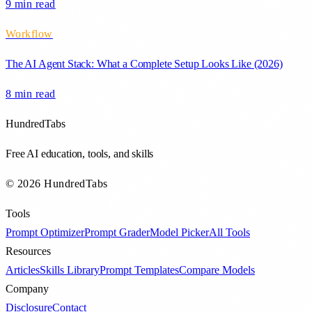
9 min
read
Workflow
The AI Agent Stack: What a Complete Setup Looks Like (2026)
8 min
read
HundredTabs
Free AI education, tools, and skills
© 2026 HundredTabs
Tools
Prompt Optimizer
Prompt Grader
Model Picker
All Tools
Resources
Articles
Skills Library
Prompt Templates
Compare Models
Company
Disclosure
Contact