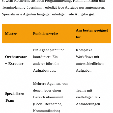
sowohl Recherche als auch Programmierung, Kommunikation und
Terminplanung übernimmt, erledigt jede Aufgabe nur angemessen.
Spezialisierte Agenten hingegen erledigen jede Aufgabe gut.
Am besten geeignet
Muster
Funktionsweise
für
Ein Agent plant und
Komplexe
Orchestrator
koordiniert. Ein
Workflows mit
+ Executor
anderer führt die
unterschiedlichen
Aufgaben aus.
Aufgaben
Mehrere Agenten, von
denen jeder einen
Teams mit
Spezialisten-
Bereich übernimmt
vielfältigen KI-
Team
(Code, Recherche,
Anforderungen
Kommunikation)