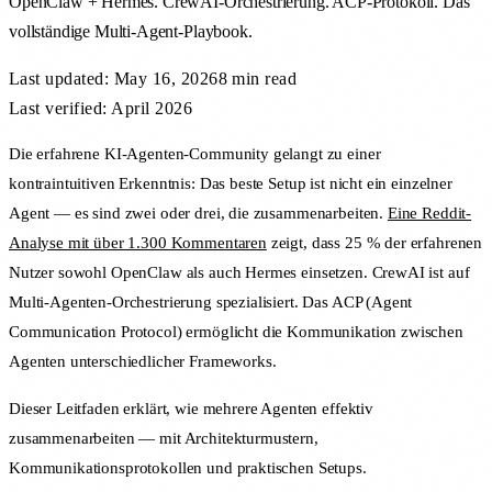
OpenClaw + Hermes. CrewAI-Orchestrierung. ACP-Protokoll. Das
vollständige Multi-Agent-Playbook.
Last updated:
May 16, 2026
8 min
read
Last verified: April 2026
Die erfahrene KI-Agenten-Community gelangt zu einer
kontraintuitiven Erkenntnis: Das beste Setup ist nicht ein einzelner
Agent — es sind zwei oder drei, die zusammenarbeiten.
Eine Reddit-
Analyse mit über 1.300 Kommentaren
zeigt, dass 25 % der erfahrenen
Nutzer sowohl OpenClaw als auch Hermes einsetzen. CrewAI ist auf
Multi-Agenten-Orchestrierung spezialisiert. Das ACP (Agent
Communication Protocol) ermöglicht die Kommunikation zwischen
Agenten unterschiedlicher Frameworks.
Dieser Leitfaden erklärt, wie mehrere Agenten effektiv
zusammenarbeiten — mit Architekturmustern,
Kommunikationsprotokollen und praktischen Setups.