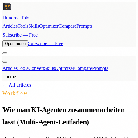
Hundred Tabs
Articles
Tools
Skills
Optimizer
Compare
Prompts
Subscribe — Free
Subscribe — Free
Open menu
Articles
Tools
Convert
Skills
Optimizer
Compare
Prompts
Theme
← All articles
Workflow
Wie man KI-Agenten zusammenarbeiten
lässt (Multi-Agent-Leitfaden)