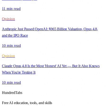
11 min
read
Opinion
Anthropic Just Passed OpenAI: $965 Billion Valuation, Opus 4.8,
and the IPO Race
10 min
read
Opinion
Claude Opus 4.8 Is the Most 'Honest' AI Yet — But It Also Knows
When You're Testing It
10 min
read
HundredTabs
Free AI education, tools, and skills