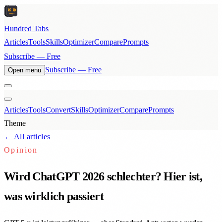
Hundred Tabs
Articles
Tools
Skills
Optimizer
Compare
Prompts
Subscribe — Free
Subscribe — Free
Open menu
Articles
Tools
Convert
Skills
Optimizer
Compare
Prompts
Theme
← All articles
Opinion
Wird ChatGPT 2026 schlechter? Hier ist,
was wirklich passiert