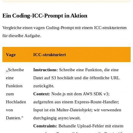
Ein Coding-ICC-Prompt in Aktion
Vergleiche einen vagen Coding-Prompt mit einem ICC-strukturierten
für dieselbe Aufgabe.
Vage
ICC-strukturiert
„Schreibe
Instructions:
Schreibe eine Funktion, die eine
eine
Datei auf S3 hochlädt und die öffentliche URL
Funktion
zurückgibt.
zum
Context:
Node.js mit dem AWS SDK v3;
Hochladen
aufgerufen aus einem Express-Route-Handler;
von
Input ist ein Multer-Dateiobjekt; wir verwenden
Dateien."
durchgängig async/await.
Constraints:
Behandle Upload-Fehler mit einem