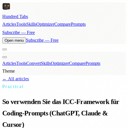
Hundred Tabs
Articles
Tools
Skills
Optimizer
Compare
Prompts
Subscribe — Free
Subscribe — Free
Open menu
Articles
Tools
Convert
Skills
Optimizer
Compare
Prompts
Theme
← All articles
Practical
So verwenden Sie das ICC-Framework für
Coding-Prompts (ChatGPT, Claude &
Cursor)