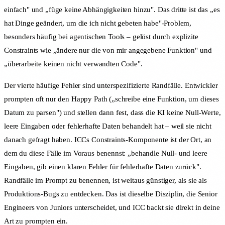
einfach" und „füge keine Abhängigkeiten hinzu". Das dritte ist das „es
hat Dinge geändert, um die ich nicht gebeten habe"-Problem,
besonders häufig bei agentischen Tools – gelöst durch explizite
Constraints wie „ändere nur die von mir angegebene Funktion" und
„überarbeite keinen nicht verwandten Code".
Der vierte häufige Fehler sind unterspezifizierte Randfälle. Entwickler
prompten oft nur den Happy Path („schreibe eine Funktion, um dieses
Datum zu parsen") und stellen dann fest, dass die KI keine Null-Werte,
leere Eingaben oder fehlerhafte Daten behandelt hat – weil sie nicht
danach gefragt haben. ICCs Constraints-Komponente ist der Ort, an
dem du diese Fälle im Voraus benennst: „behandle Null- und leere
Eingaben, gib einen klaren Fehler für fehlerhafte Daten zurück".
Randfälle im Prompt zu benennen, ist weitaus günstiger, als sie als
Produktions-Bugs zu entdecken. Das ist dieselbe Disziplin, die Senior
Engineers von Juniors unterscheidet, und ICC backt sie direkt in deine
Art zu prompten ein.