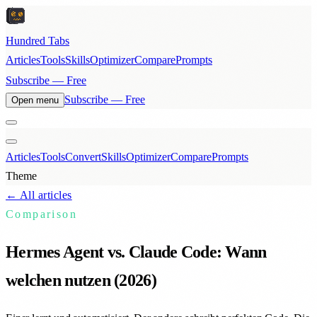
Hundred Tabs
Articles
Tools
Skills
Optimizer
Compare
Prompts
Subscribe — Free
Subscribe — Free
Open menu
Articles
Tools
Convert
Skills
Optimizer
Compare
Prompts
Theme
← All articles
Comparison
Hermes Agent vs. Claude Code: Wann
welchen nutzen (2026)