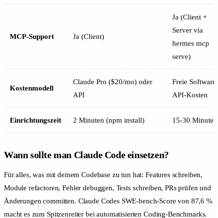
Ja (Client +
Server via
MCP-Support
Ja (Client)
hermes mcp
serve)
Claude Pro ($20/mo) oder
Freie Software
Kostenmodell
API
API-Kosten
Einrichtungszeit
2 Minuten (npm install)
15-30 Minuten
Wann sollte man Claude Code einsetzen?
Für alles, was mit deinem Codebase zu tun hat: Features schreiben,
Module refactoren, Fehler debuggen, Tests schreiben, PRs prüfen und
Änderungen committen. Claude Codes SWE-bench-Score von 87,6 %
macht es zum Spitzenreiter bei automatisierten Coding-Benchmarks.