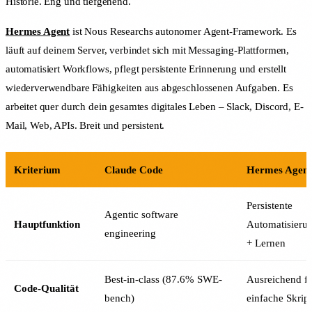
Historie. Eng und tiefgehend.
Hermes Agent
ist Nous Researchs autonomer Agent-Framework. Es
läuft auf deinem Server, verbindet sich mit Messaging-Plattformen,
automatisiert Workflows, pflegt persistente Erinnerung und erstellt
wiederverwendbare Fähigkeiten aus abgeschlossenen Aufgaben. Es
arbeitet quer durch dein gesamtes digitales Leben – Slack, Discord, E-
Mail, Web, APIs. Breit und persistent.
Kriterium
Claude Code
Hermes Agent
Persistente
Agentic software
Hauptfunktion
Automatisieru
engineering
+ Lernen
Best-in-class (87.6% SWE-
Ausreichend f
Code-Qualität
bench)
einfache Skrip