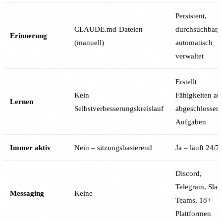
Persistent,
CLAUDE.md-Dateien
durchsuchbar,
Erinnerung
(manuell)
automatisch
verwaltet
Erstellt
Kein
Fähigkeiten au
Lernen
Selbstverbesserungskreislauf
abgeschlossen
Aufgaben
Immer aktiv
Nein – sitzungsbasierend
Ja – läuft 24/7
Discord,
Telegram, Slac
Messaging
Keine
Teams, 18+
Plattformen