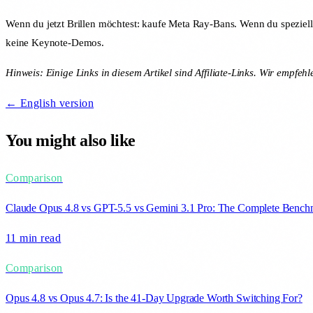
Wenn du jetzt Brillen möchtest: kaufe Meta Ray-Bans. Wenn du speziell G
keine Keynote-Demos.
Hinweis: Einige Links in diesem Artikel sind Affiliate-Links. Wir empfeh
← English version
You might also like
Comparison
Claude Opus 4.8 vs GPT-5.5 vs Gemini 3.1 Pro: The Complete Benc
11 min
read
Comparison
Opus 4.8 vs Opus 4.7: Is the 41-Day Upgrade Worth Switching For?