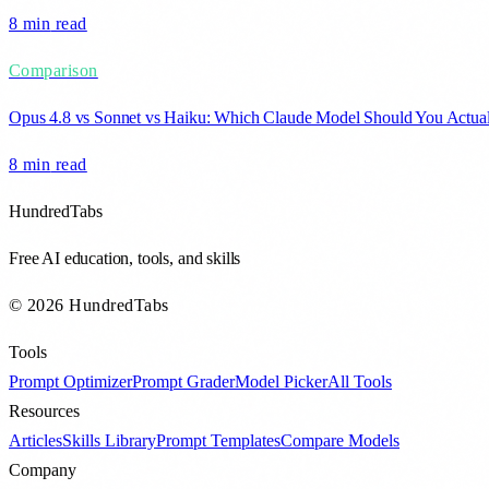
8 min
read
Comparison
Opus 4.8 vs Sonnet vs Haiku: Which Claude Model Should You Actual
8 min
read
HundredTabs
Free AI education, tools, and skills
© 2026 HundredTabs
Tools
Prompt Optimizer
Prompt Grader
Model Picker
All Tools
Resources
Articles
Skills Library
Prompt Templates
Compare Models
Company