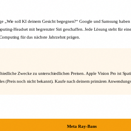
rage „Wie soll KI deinem Gesicht begegnen?“ Google und Samsung haben KI-
mputing-Headset mit begrenzter Siri geschaffen. Jede Lösung steht für ei
 Computing für das nächste Jahrzehnt prägen.
schiedliche Zwecke zu unterschiedlichen Preisen. Apple Vision Pro ist Sp
ables (Preis noch nicht bekannt). Kaufe nach deinem primären Anwendungs
Meta Ray-Bans