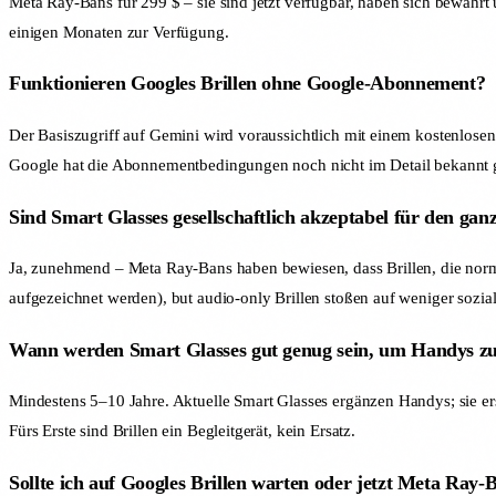
Meta Ray-Bans für 299 $ – sie sind jetzt verfügbar, haben sich bewährt
einigen Monaten zur Verfügung.
Funktionieren Googles Brillen ohne Google-Abonnement?
Der Basiszugriff auf Gemini wird voraussichtlich mit einem kostenlose
Google hat die Abonnementbedingungen noch nicht im Detail bekannt 
Sind Smart Glasses gesellschaftlich akzeptabel für den ga
Ja, zunehmend – Meta Ray-Bans haben bewiesen, dass Brillen, die norm
aufgezeichnet werden), but audio-only Brillen stoßen auf weniger soz
Wann werden Smart Glasses gut genug sein, um Handys zu
Mindestens 5–10 Jahre. Aktuelle Smart Glasses ergänzen Handys; sie er
Fürs Erste sind Brillen ein Begleitgerät, kein Ersatz.
Sollte ich auf Googles Brillen warten oder jetzt Meta Ray-