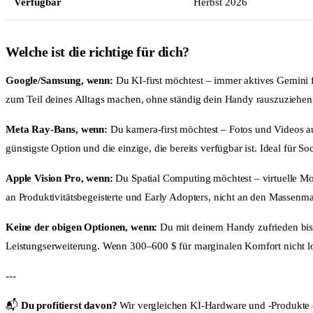
Verfügbar
Herbst 2026
Welche ist die richtige für dich?
Google/Samsung, wenn:
Du KI-first möchtest – immer aktives Gemini f
zum Teil deines Alltags machen, ohne ständig dein Handy rauszuziehen.
Meta Ray-Bans, wenn:
Du kamera-first möchtest – Fotos und Videos aus
günstigste Option und die einzige, die bereits verfügbar ist. Ideal für S
Apple Vision Pro, wenn:
Du Spatial Computing möchtest – virtuelle Moni
an Produktivitätsbegeisterte und Early Adopters, nicht an den Massenmar
Keine der obigen Optionen, wenn:
Du mit deinem Handy zufrieden bist
Leistungserweiterung. Wenn 300–600 $ für marginalen Komfort nicht loh
---
📬
Du profitierst davon?
Wir vergleichen KI-Hardware und -Produkte 