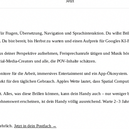
Jetzt
ür Fragen, Übersetzung, Navigation und Sprachinteraktion. Du willst Bri
 Du bist bereit, bis Herbst zu warten und einen Aufpreis für Googles KI
 deiner Perspektive aufnehmen, Freisprechanrufe tätigen und Musik hören
ocial-Media-Creators und alle, die POV-Inhalte schätzen.
tore für die Arbeit, immersives Entertainment und ein App-Ökosystem. Es 
kt für den täglichen Gebrauch. Apples Wette lautet, dass Spatial Computin
. Alles, was diese Brillen können, kann dein Handy auch – nur weniger 
nenswert erscheinen, ist dein Handy völlig ausreichend. Warte 2–3 Jahre 
ehrlich.
Jetzt in dein Postfach →