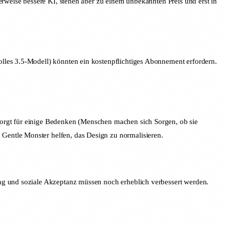
erweise bessere KI, stehen aber zu einem unbekannten Preis und erst in
olles 3.5-Modell) könnten ein kostenpflichtiges Abonnement erfordern.
sorgt für einige Bedenken (Menschen machen sich Sorgen, ob sie
Gentle Monster helfen, das Design zu normalisieren.
ung und soziale Akzeptanz müssen noch erheblich verbessert werden.