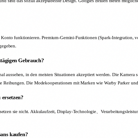
 und sind das sozial akzeptabelste Design. Googles Brillen bieten möglich
n Konto funktionieren. Premium-Gemini-Funktionen (Spark-Integration, v
gegeben.
nztägigen Gebrauch?
al aussehen, in den meisten Situationen akzeptiert werden. Die Kamera 
iale Reibungen. Die Modekooperationen mit Marken wie Warby Parker und 
 ersetzen?
setzen sie nicht. Akkulaufzeit, Display-Technologie、Verarbeitungsleist
Bans kaufen?