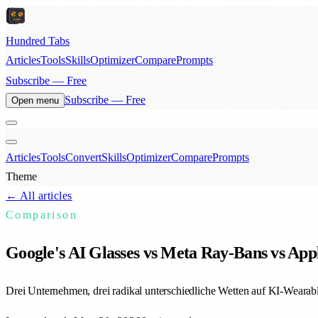
Hundred Tabs
Articles
Tools
Skills
Optimizer
Compare
Prompts
Subscribe — Free
Subscribe — Free
Open menu
Articles
Tools
Convert
Skills
Optimizer
Compare
Prompts
Theme
← All articles
Comparison
Google's AI Glasses vs Meta Ray-Bans vs Appl
Drei Unternehmen, drei radikal unterschiedliche Wetten auf KI-Wearabl