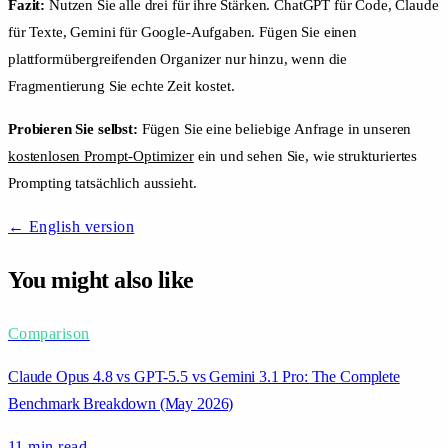
Fazit:
Nutzen Sie alle drei für ihre Stärken. ChatGPT für Code, Claude
für Texte, Gemini für Google-Aufgaben. Fügen Sie einen
plattformübergreifenden Organizer nur hinzu, wenn die
Fragmentierung Sie echte Zeit kostet.
Probieren Sie selbst:
Fügen Sie eine beliebige Anfrage in unseren
kostenlosen Prompt-Optimizer
ein und sehen Sie, wie strukturiertes
Prompting tatsächlich aussieht.
← English version
You might also like
Comparison
Claude Opus 4.8 vs GPT-5.5 vs Gemini 3.1 Pro: The Complete
Benchmark Breakdown (May 2026)
11 min
read