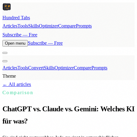
Hundred Tabs
Articles
Tools
Skills
Optimizer
Compare
Prompts
Subscribe — Free
Subscribe — Free
Open menu
Articles
Tools
Convert
Skills
Optimizer
Compare
Prompts
Theme
← All articles
Comparison
ChatGPT vs. Claude vs. Gemini: Welches KI
für was?