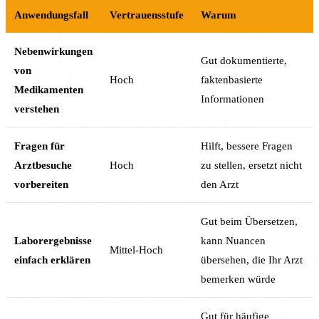
Anwendungsfall
Vertrauensstufe
Warum
Nebenwirkungen
Gut dokumentierte,
von
Hoch
faktenbasierte
Medikamenten
Informationen
verstehen
Fragen für
Hilft, bessere Fragen
Arztbesuche
Hoch
zu stellen, ersetzt nicht
vorbereiten
den Arzt
Gut beim Übersetzen,
Laborergebnisse
kann Nuancen
Mittel-Hoch
einfach erklären
übersehen, die Ihr Arzt
bemerken würde
Gut für häufige