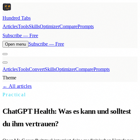
Hundred Tabs
Articles
Tools
Skills
Optimizer
Compare
Prompts
Subscribe — Free
Subscribe — Free
Open menu
Articles
Tools
Convert
Skills
Optimizer
Compare
Prompts
Theme
← All articles
Practical
ChatGPT Health: Was es kann und solltest
du ihm vertrauen?