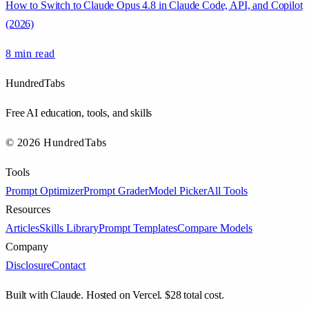
How to Switch to Claude Opus 4.8 in Claude Code, API, and Copilot
(2026)
8 min
read
HundredTabs
Free AI education, tools, and skills
© 2026 HundredTabs
Tools
Prompt Optimizer
Prompt Grader
Model Picker
All Tools
Resources
Articles
Skills Library
Prompt Templates
Compare Models
Company
Disclosure
Contact
Built with Claude. Hosted on Vercel. $28 total cost.